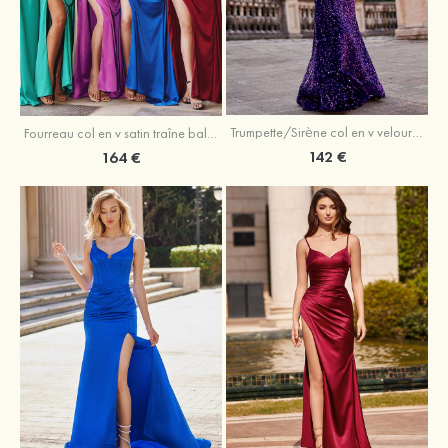
Trumpette/Sirène col en v velours paillettes traîne balayage robe de bal
Fourreau col en v satin traîne balayage robe de bal
142 €
164 €