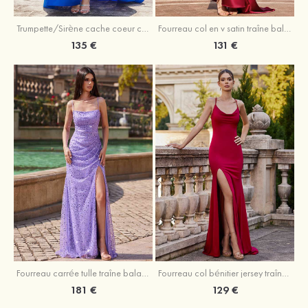
Trumpette/Sirène cache coeur charmeuse traîne balayage robe de bal
Fourreau col en v satin traîne balayage robe de bal
135 €
131 €
Fourreau carrée tulle traîne balayage robe de bal
Fourreau col bénitier jersey traîne balayage robe de bal
181 €
129 €