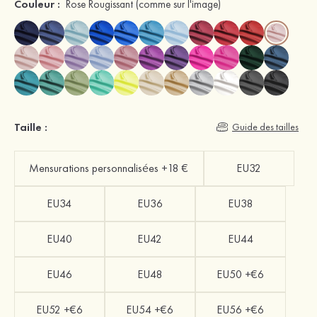
Couleur :
Rose Rougissant
(comme sur l'image)
Taille :
Guide des tailles
Mensurations personnalisées +18 €
EU32
EU34
EU36
EU38
EU40
EU42
EU44
EU46
EU48
EU50 +€6
EU52 +€6
EU54 +€6
EU56 +€6