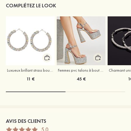
COMPLÉTEZ LE LOOK
Luxueux brillant strass boucles d'oreilles
Femmes pvc talons à bout ouvert sandales chaussures de mode
11 €
45 €
1
AVIS DES CLIENTS
5.0