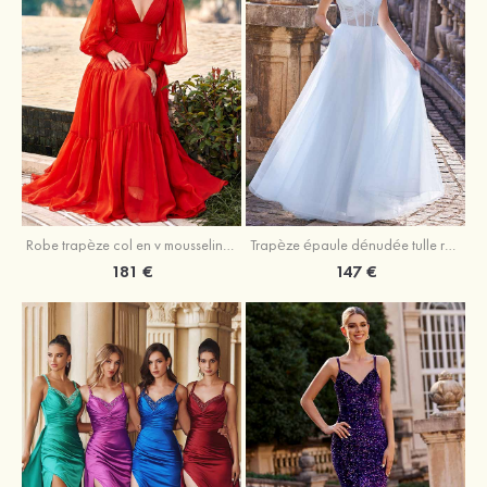
Robe trapèze col en v mousseline ras du sol robe de bal
Trapèze épaule dénudée tulle ras du sol robe de bal
181 €
147 €