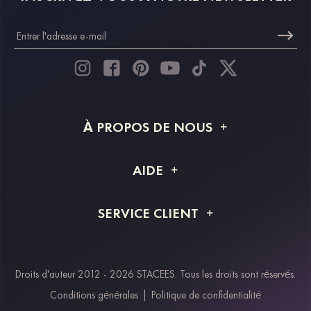
À PROPOS DE NOUS
À propos de STACEES
AIDE
Livraison
FAQ
SERVICE CLIENT
Retour et remboursement
Suivi de commande
Guide des tailles
Projet personnalisé
Contactez-nous
Droits d'auteur 2012 - 2026 STACEES. Tous les droits sont réservés.
Modes de paiement
Conditions générales
|
Politique de confidentialité
Klarna