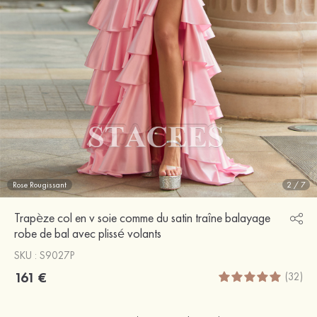
Rose Rougissant
2
/
7
Trapèze col en v soie comme du satin traîne balayage
robe de bal avec plissé volants
SKU : S9027P
161 €
(32)