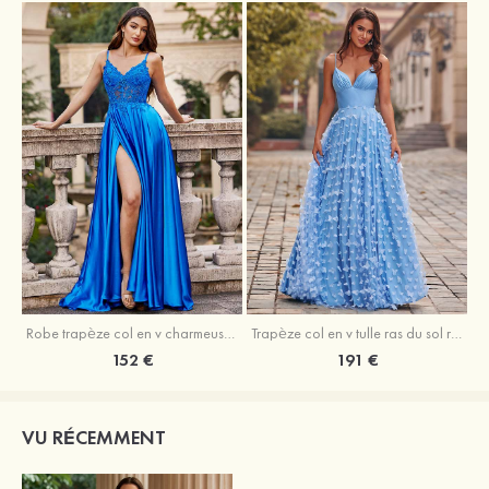
Robe trapèze col en v charmeuse traîne balayage robe de bal
Trapèze col en v tulle ras du sol robe de bal avec papillon
152 €
191 €
VU RÉCEMMENT