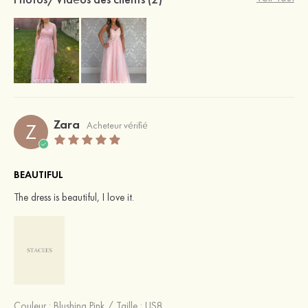
Zara
Z
Acheteur vérifié
BEAUTIFUL
The dress is beautiful, I love it.
Couleur :
Blushing Pink
/
Taille : US8