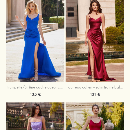
Trumpette/Sirène cache coeur charmeuse traîne balayage robe de bal
Fourreau col en v satin traîne balayage robe de bal
135 €
131 €