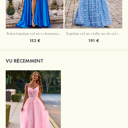
Robe trapèze col en v charmeuse traîne balayage robe de bal
Trapèze col en v tulle ras du sol robe de bal avec papillon
152 €
191 €
VU RÉCEMMENT