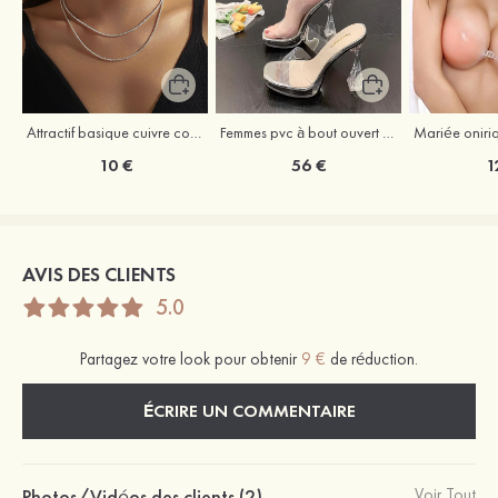
Attractif basique cuivre colliers
Femmes pvc à bout ouvert sandales talon bottie chaussures de mode
10 €
56 €
1
AVIS DES CLIENTS
5.0
Partagez votre look pour obtenir
9 €
de réduction.
ÉCRIRE UN COMMENTAIRE
Photos/Vidéos des clients (2)
Voir Tout