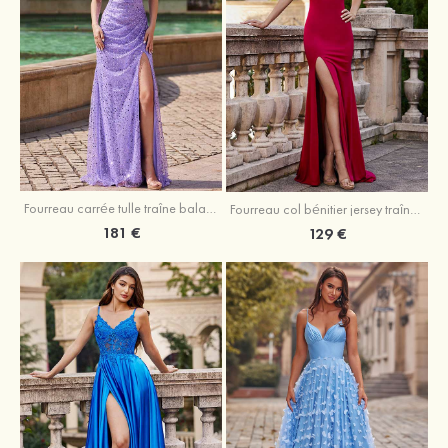
Fourreau carrée tulle traîne balayage robe de bal
Fourreau col bénitier jersey traîne balayage robe de bal
181 €
129 €