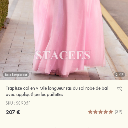
Rose Rougissant
2
/
7
Trapèze col en v tulle longueur ras du sol robe de bal
avec appliqué perles paillettes
SKU : S8905P
207 €
(39)