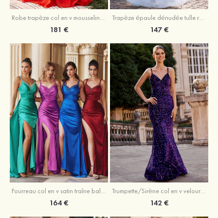
Robe trapèze col en v mousseline ras du sol robe de bal
Trapèze épaule dénudée tulle ras du sol robe de bal
181 €
147 €
Trumpette/Sirène col en v velours paillettes traîne balayage robe de bal
Fourreau col en v satin traîne balayage robe de bal
142 €
164 €