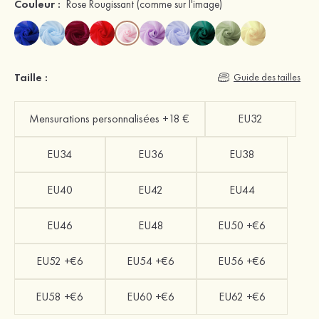
Couleur :
Rose Rougissant
(comme sur l'image)
Taille :
Guide des tailles
Mensurations personnalisées +18 €
EU32
EU34
EU36
EU38
EU40
EU42
EU44
EU46
EU48
EU50 +€6
EU52 +€6
EU54 +€6
EU56 +€6
EU58 +€6
EU60 +€6
EU62 +€6