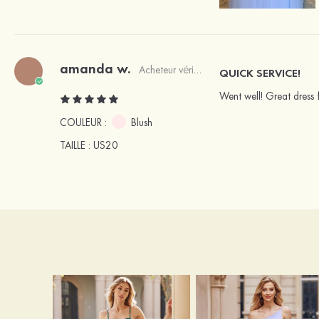
amanda w.
Acheteur vérifié
QUICK SERVICE!
Went well! Great dress 
COULEUR :
Blush
TAILLE
: US20