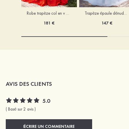
Robe trapèze col en v mousseline ras du sol robe de bal
Trapèze épaule dénudée tulle ras du sol robe de bal
181 €
147 €
AVIS DES CLIENTS
5.0
( Basé sur 2 avis )
ÉCRIRE UN COMMENTAIRE