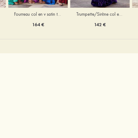
Trumpette/Sirène col en v velours paillettes traîne balayage robe de bal
Fourreau col en v satin traîne balayage robe de bal
142 €
164 €