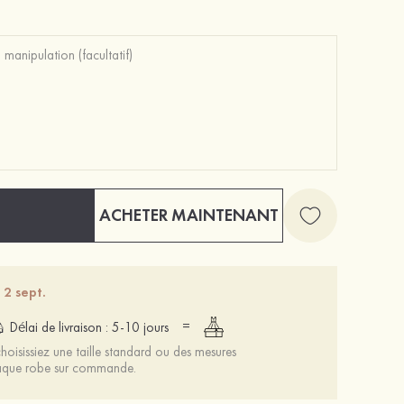
Mariée onirique polyester soutien-gorge
12 €
ACHETER MAINTENANT
 2 sept.
=
Délai de livraison : 5-10 jours
oisissiez une taille standard ou des mesures
chaque robe sur commande.