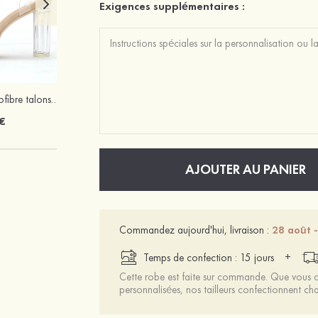
Exigences supplémentaires :
Femmes cuir microfibre talons à bout ouvert talon bottier fête et soirée bal occasion spéciale mariage chaussures
Attractif bohémien étincelant strass boucles d'oreilles
€
12 €
AJOUTER AU PANIER
Commandez aujourd'hui, livraison :
28 août -
+
Temps de confection : 15 jours
Cette robe est faite sur commande. Que vous ch
personnalisées, nos tailleurs confectionnent 