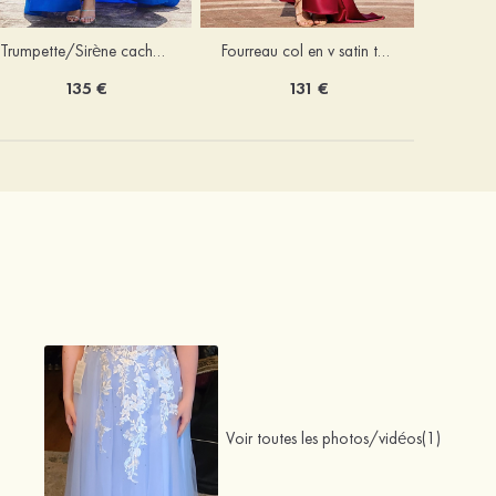
Trumpette/Sirène cache coeur charmeuse traîne balayage robe de bal
Fourreau col en v satin traîne balayage robe de bal
135 €
131 €
Voir toutes les photos/vidéos(1)