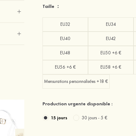
Taille ：
EU32
EU34
EU40
EU42
EU48
EU50 +6 €
EU56 +6 €
EU58 +6 €
Mensurations personnalisées +18 €
Production urgente disponible :
15 jours
30 jours -
5 €