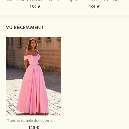
152 €
191 €
VU RÉCEMMENT
Trapèze épaule dénudée satin ras du sol robe de bal
145 €