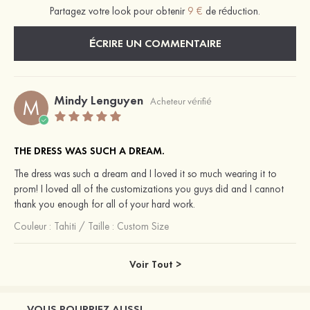
Partagez votre look pour obtenir
9 €
de réduction.
ÉCRIRE UN COMMENTAIRE
Mindy Lenguyen
M
Acheteur vérifié
THE DRESS WAS SUCH A DREAM.
The dress was such a dream and I loved it so much wearing it to
prom! I loved all of the customizations you guys did and I cannot
thank you enough for all of your hard work.
Couleur :
Tahiti
/
Taille : Custom Size
Voir Tout >
VOUS POURRIEZ AUSSI