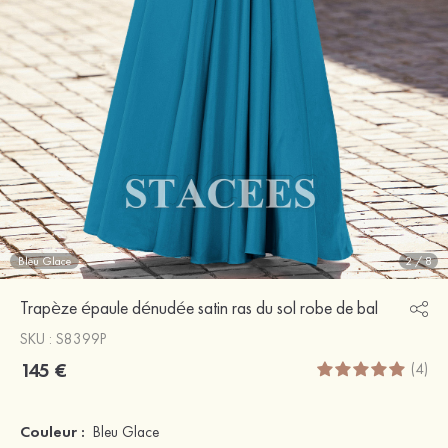
Bleu Glace
2
/
8
Trapèze épaule dénudée satin ras du sol robe de bal
SKU : S8399P
145 €
(4)
Couleur :
Bleu Glace