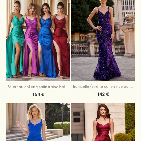
Trumpette/Sirène col en v velours paillettes traîne balayage robe de bal
Fourreau col en v satin traîne balayage robe de bal
142 €
164 €