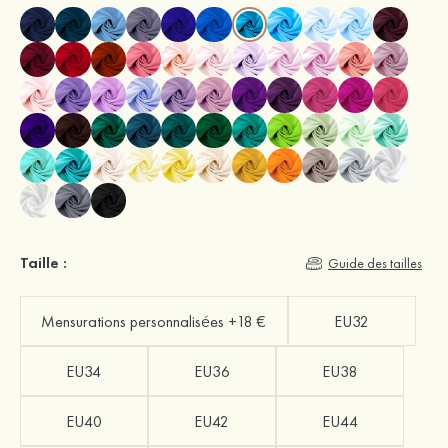
Taille :
Guide des tailles
Mensurations personnalisées +18 €
EU32
EU34
EU36
EU38
EU40
EU42
EU44