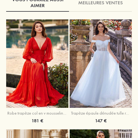
MEILLEURES VENTES
AIMER
Robe trapèze col en v mousseline ras du sol robe de bal
Trapèze épaule dénudée tulle ras du sol robe de bal
181 €
147 €