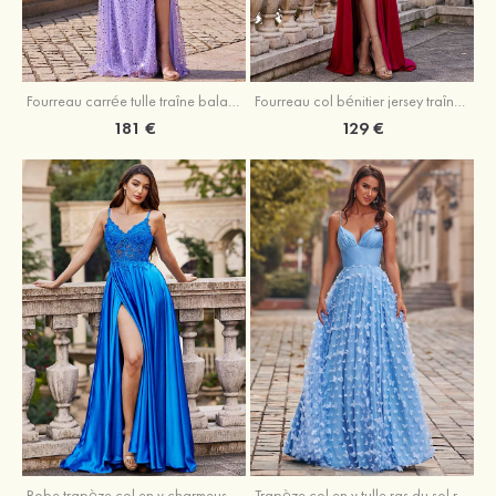
Fourreau carrée tulle traîne balayage robe de bal
Fourreau col bénitier jersey traîne balayage robe de bal
181 €
129 €
Robe trapèze col en v charmeuse traîne balayage robe de bal
Trapèze col en v tulle ras du sol robe de bal avec papillon