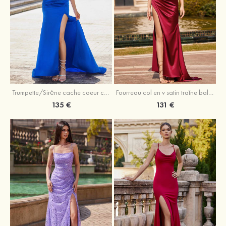
Trumpette/Sirène cache coeur charmeuse traîne balayage robe de bal
Fourreau col en v satin traîne balayage robe de bal
135 €
131 €