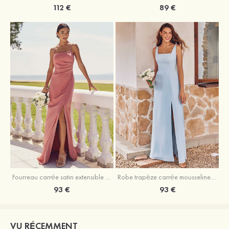
89 €
112 €
Fourreau carrée satin extensible ras du sol robe de demoiselle d'honneur
Robe trapèze carrée mousseline ras du sol robe de demoiselle d'honneur
93 €
93 €
VU RÉCEMMENT