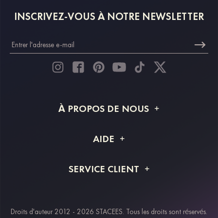
INSCRIVEZ-VOUS À NOTRE NEWSLETTER
À PROPOS DE NOUS
À propos de STACEES
AIDE
Livraison
FAQ
SERVICE CLIENT
Retour et remboursement
Suivi de commande
Guide des tailles
Projet personnalisé
Contactez-nous
Droits d'auteur 2012 - 2026 STACEES. Tous les droits sont réservés.
Modes de paiement