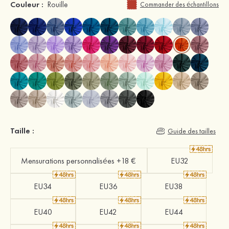
Couleur :
Rouille
Commander des échantillons
Taille :
Guide des tailles
Mensurations personnalisées +18 €
EU32
EU34
EU36
EU38
EU40
EU42
EU44