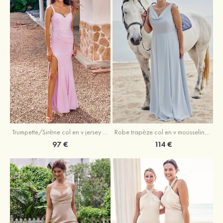
Trumpette/Sirène col en v jersey ras du sol robe de demoiselle d'honneur
Robe trapèze col en v mousseline ras du sol robe de demoiselle d'honneur
97 €
114 €