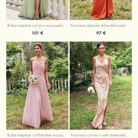
Robe trapèze col en v mousseline ras du sol robe de demoiselle d'honneur
Fourreau épaule dénudée satin extensible ras du sol robe de demoiselle d'honneur
101 €
97 €
Fourreau col en v satin extensible asymétrique robe de demoiselle d'honneur
Robe trapèze col bénitier mousseline ras du sol robe de demoiselle d'honneur