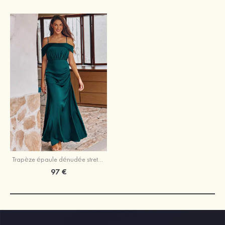
Trapèze épaule dénudée stretch satin ras du sol robe de demoiselle d'honneur
97 €