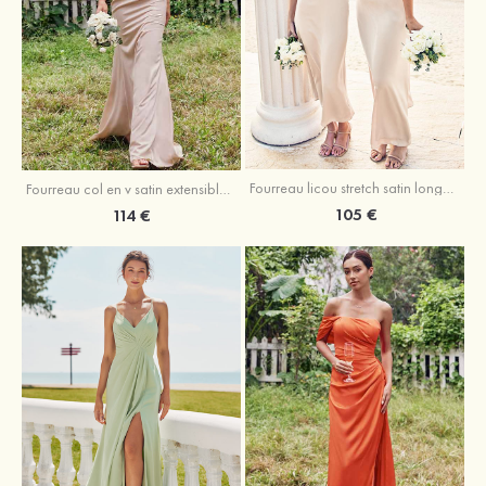
Fourreau licou stretch satin longueur cheville robe de demoiselle d'honneur
Fourreau col en v satin extensible ras du sol robe de demoiselle d'honneur
105 €
114 €