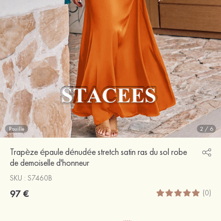
Rouille
2
/
6
Trapèze épaule dénudée stretch satin ras du sol robe
de demoiselle d'honneur
SKU : S7460B
97 €
(0)