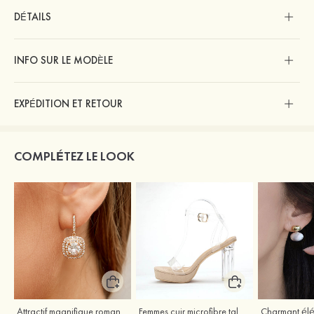
DÉTAILS
INFO SUR LE MODÈLE
EXPÉDITION ET RETOUR
COMPLÉTEZ LE LOOK
Attractif magnifique romantique argent s925 zircon boucles d'oreilles
Femmes cuir microfibre talons à bout ouvert talon bottier fête et soirée bal occasion spéciale mariage chaussures