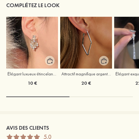
COMPLÉTEZ LE LOOK
Élégant luxueux étincelant zircon boucles d'oreilles
Attractif magnifique argent s925 zircon boucles d'oreilles
10 €
20 €
2
AVIS DES CLIENTS
5.0