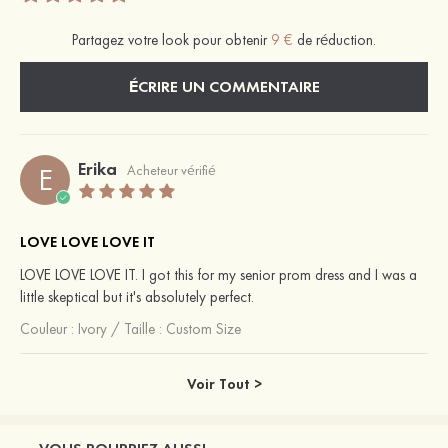
Partagez votre look pour obtenir
9 €
de réduction.
ÉCRIRE UN COMMENTAIRE
Erika
E
Acheteur vérifié
LOVE LOVE LOVE IT
LOVE LOVE LOVE IT. I got this for my senior prom dress and I was a
little skeptical but it's absolutely perfect.
Couleur :
Ivory
/
Taille : Custom Size
Voir Tout >