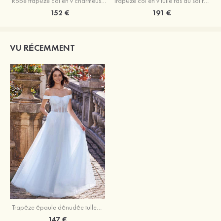
Robe trapèze col en v charmeuse traîne balayage robe de bal
Trapèze col en v tulle ras du sol robe de bal avec papillon
152 €
191 €
VU RÉCEMMENT
Trapèze épaule dénudée tulle ras du sol robe de bal
147 €