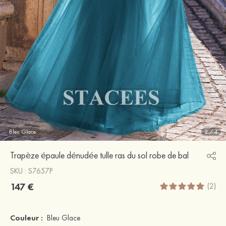
Bleu Glace
2
/
4
Trapèze épaule dénudée tulle ras du sol robe de bal
SKU : S7657P
147 €
(2)
Couleur :
Bleu Glace