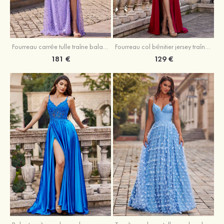
Fourreau carrée tulle traîne balayage robe de bal
Fourreau col bénitier jersey traîne balayage robe de bal
181 €
129 €