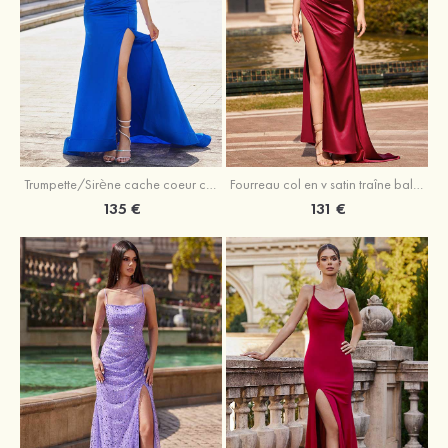
Trumpette/Sirène cache coeur charmeuse traîne balayage robe de bal
Fourreau col en v satin traîne balayage robe de bal
135 €
131 €