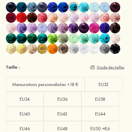
Taille :
Guide des tailles
Mensurations personnalisées +18 €
EU32
EU34
EU36
EU38
EU40
EU42
EU44
EU46
EU48
EU50 +€6