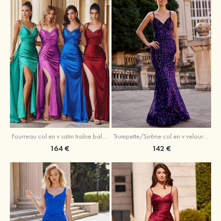
Trumpette/Sirène col en v velours paillettes traîne balayage robe de bal
Fourreau col en v satin traîne balayage robe de bal
142 €
164 €