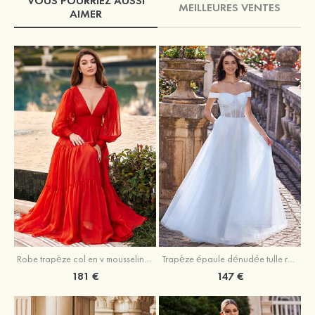
VOUS POURRIEZ AUSSI
MEILLEURES VENTES
AIMER
Robe trapèze col en v mousseline ras du sol robe de bal
Trapèze épaule dénudée tulle ras du sol robe de bal
181 €
147 €