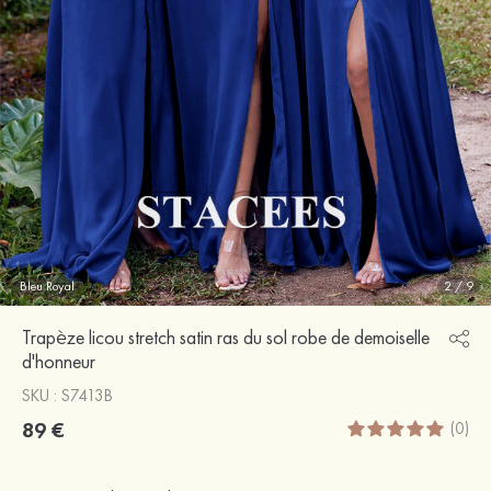
Bleu Royal
2
/
9
Trapèze licou stretch satin ras du sol robe de demoiselle
d'honneur
SKU : S7413B
89 €
(0)