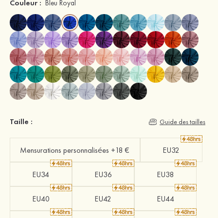
Couleur :
Bleu Royal
Taille :
Guide des tailles
Mensurations personnalisées +18 €
EU32
EU34
EU36
EU38
EU40
EU42
EU44