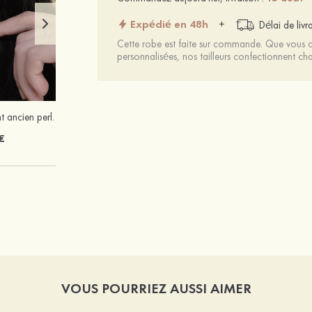
Expédié en 48h
+
Délai de livr
Cette robe est faite sur commande. Que vous ch
personnalisées, nos tailleurs confectionnent 
Charmant élégant ancien perle boucles d'oreilles
Magnifique unique argent s925 boucles d'oreilles
€
18 €
VOUS POURRIEZ AUSSI AIMER