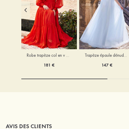
Robe trapèze col en v mousseline ras du sol robe de bal
Trapèze épaule dénudée tulle ras du sol robe de bal
181 €
147 €
AVIS DES CLIENTS