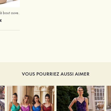
Femmes similicuir à bout ouvert plateforme sandales talon bottier outdoor chaussures
Mariée onirique polyester soutien-gorge
€
12 €
VOUS POURRIEZ AUSSI AIMER