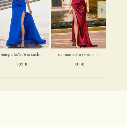
Trumpette/Sirène cache coeur charmeuse traîne balayage robe de bal
Fourreau col en v satin traîne balayage robe de bal
135 €
131 €