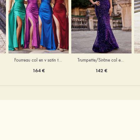
Trumpette/Sirène col en v velours paillettes traîne balayage robe de bal
Fourreau col en v satin traîne balayage robe de bal
142 €
164 €