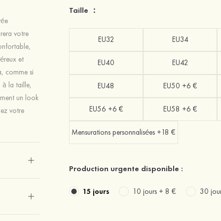
Taille ：
rée
rera votre
EU32
EU34
nfortable,
néreux et
EU40
EU42
za, comme si
à la taille,
EU48
EU50 +6 €
lement un look
EU56 +6 €
EU58 +6 €
mez votre
Mensurations personnalisées +18 €
Production urgente disponible :
15 jours
10 jours +
8 €
30 jou