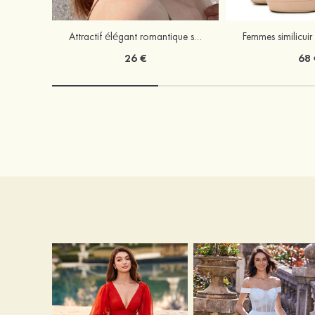
Attractif élégant romantique simple alliage boucles d'oreilles
26 €
68 