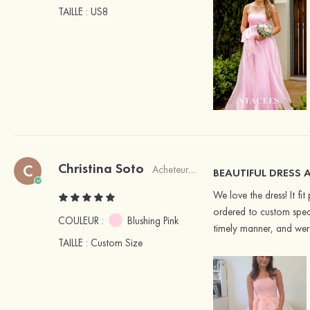
TAILLE
: US8
Christina Soto
C
Acheteur vérifié
BEAUTIFUL DRESS 
We love the dress! It f
ordered to custom speci
COULEUR :
Blushing Pink
timely manner, and were
TAILLE
: Custom Size