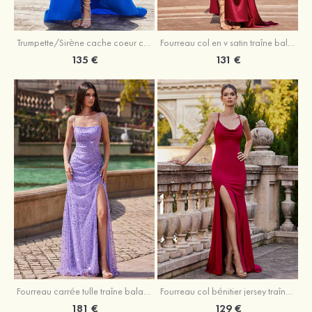
Trumpette/Sirène cache coeur charmeuse traîne balayage robe de bal
Fourreau col en v satin traîne balayage robe de bal
135 €
131 €
Fourreau carrée tulle traîne balayage robe de bal
Fourreau col bénitier jersey traîne balayage robe de bal
181 €
129 €