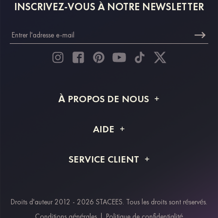
INSCRIVEZ-VOUS À NOTRE NEWSLETTER
À PROPOS DE NOUS
À propos de STACEES
AIDE
Livraison
FAQ
SERVICE CLIENT
Retour et remboursement
Suivi de commande
Guide des tailles
Projet personnalisé
Contactez-nous
Droits d'auteur 2012 - 2026 STACEES. Tous les droits sont réservés.
Modes de paiement
Conditions générales
|
Politique de confidentialité