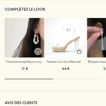
COMPLÉTEZ LE LOOK
Charmant magnifique unique perle boucles d'oreilles
Femmes cuir microfibre talons à bout ouvert talon bottier fête et soirée bal occasion spéciale mariage chaussures
11 €
64 €
2
AVIS DES CLIENTS