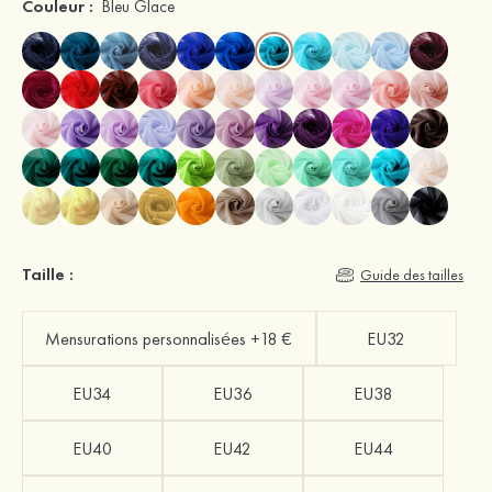
Couleur :
Bleu Glace
Taille :
Guide des tailles
Mensurations personnalisées +18 €
EU32
EU34
EU36
EU38
EU40
EU42
EU44