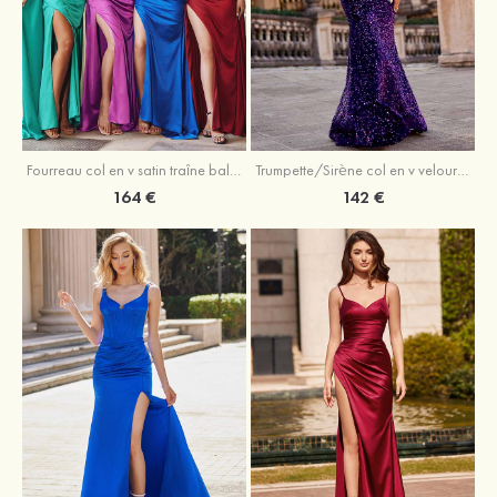
Trumpette/Sirène col en v velours paillettes traîne balayage robe de bal
Fourreau col en v satin traîne balayage robe de bal
142 €
164 €