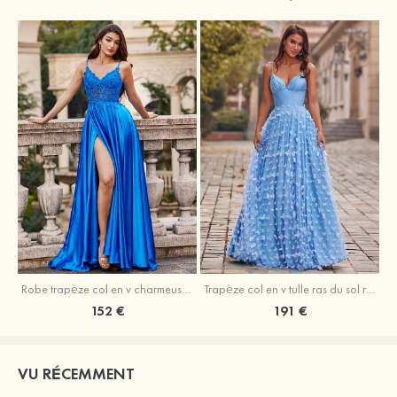
Robe trapèze col en v charmeuse traîne balayage robe de bal
Trapèze col en v tulle ras du sol robe de bal avec papillon
152 €
191 €
VU RÉCEMMENT