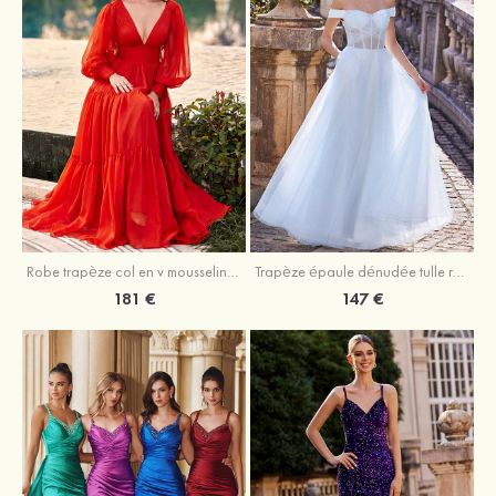
Robe trapèze col en v mousseline ras du sol robe de bal
Trapèze épaule dénudée tulle ras du sol robe de bal
181 €
147 €