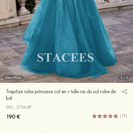
Bleu Glace
2
/
6
Trapèze robe princesse col en v tulle ras du sol robe de
bal
SKU : S7664P
190 €
(19)