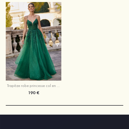
Trapèze robe princesse col en v tulle ras du sol robe de bal
190 €