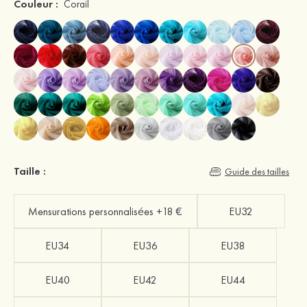
Couleur :
Corail
Taille :
Guide des tailles
Mensurations personnalisées +18 €
EU32
EU34
EU36
EU38
EU40
EU42
EU44