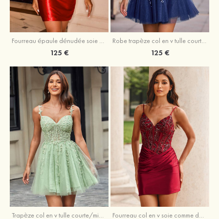
Fourreau épaule dénudée soie comme du satin courte/mini robe de fête de la rentrée
Robe trapèze col en v tulle courte/mini robe de fête de la rentrée avec poches paillettes
125 €
125 €
Trapèze col en v tulle courte/mini robe de fête de la rentrée avec perles
Fourreau col en v soie comme du satin courte/mini robe de fête de la rentrée avec paillettes