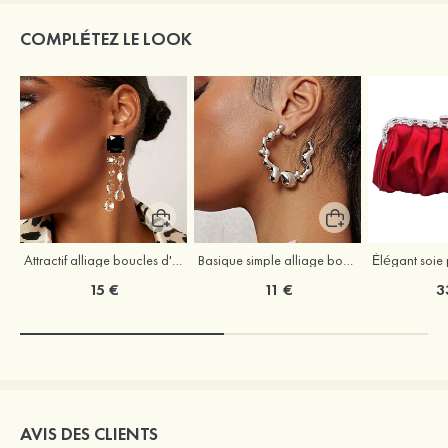
COMPLÉTEZ LE LOOK
Attractif alliage boucles d'oreilles
Basique simple alliage boucles d'oreilles
15 €
11 €
3
AVIS DES CLIENTS