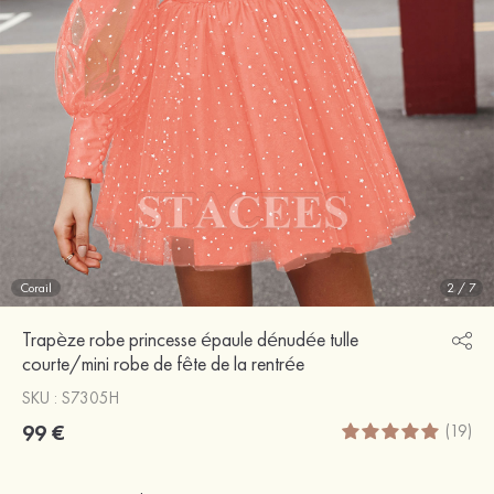
Corail
2
/
7
Trapèze robe princesse épaule dénudée tulle
courte/mini robe de fête de la rentrée
SKU : S7305H
99 €
(19)