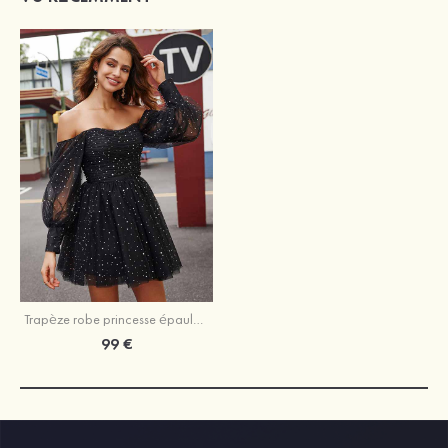
Trapèze robe princesse épaule dénudée tulle courte/mini robe de fête de la rentrée
99 €