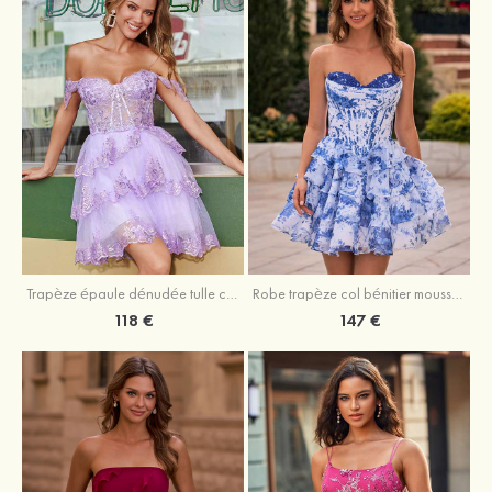
Trapèze épaule dénudée tulle courte/mini robe de fête de la rentrée avec paillettes
Robe trapèze col bénitier mousseline courte/mini robe de fête de la rentrée avec appliqué
118 €
147 €