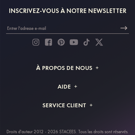
INSCRIVEZ-VOUS À NOTRE NEWSLETTER
À PROPOS DE NOUS
À propos de STACEES
AIDE
Livraison
FAQ
SERVICE CLIENT
Retour et remboursement
Suivi de commande
Guide des tailles
Projet personnalisé
Contactez-nous
Droits d'auteur 2012 - 2026 STACEES. Tous les droits sont réservés.
Modes de paiement