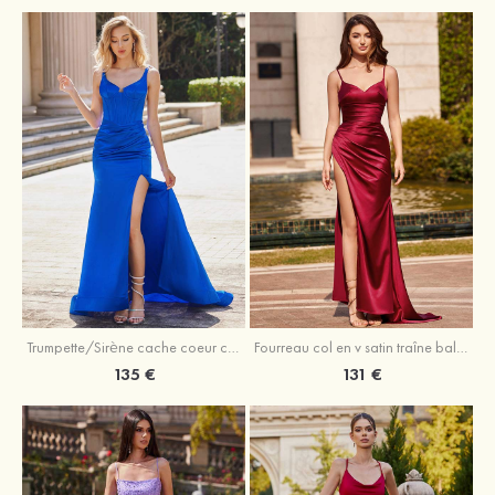
Trumpette/Sirène cache coeur charmeuse traîne balayage robe de bal
Fourreau col en v satin traîne balayage robe de bal
135 €
131 €