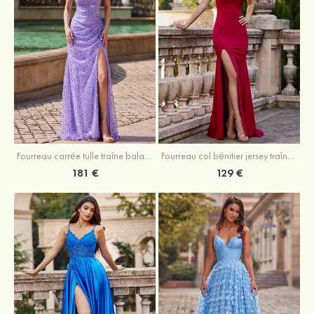
Fourreau carrée tulle traîne balayage robe de bal
Fourreau col bénitier jersey traîne balayage robe de bal
181 €
129 €