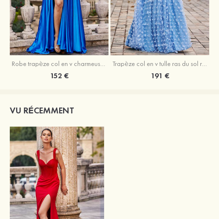
Robe trapèze col en v charmeuse traîne balayage robe de bal
Trapèze col en v tulle ras du sol robe de bal avec papillon
152 €
191 €
VU RÉCEMMENT