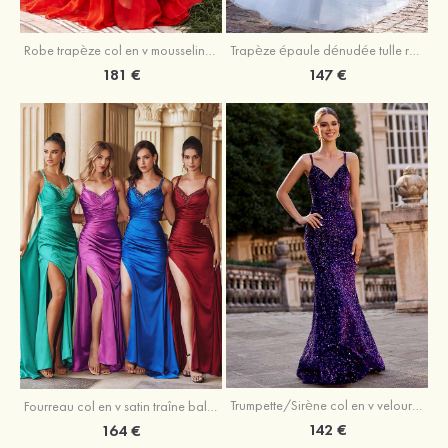
Robe trapèze col en v mousseline ras du sol robe de bal
Trapèze épaule dénudée tulle ras du sol robe de bal
181 €
147 €
Trumpette/Sirène col en v velours paillettes traîne balayage robe de bal
Fourreau col en v satin traîne balayage robe de bal
142 €
164 €