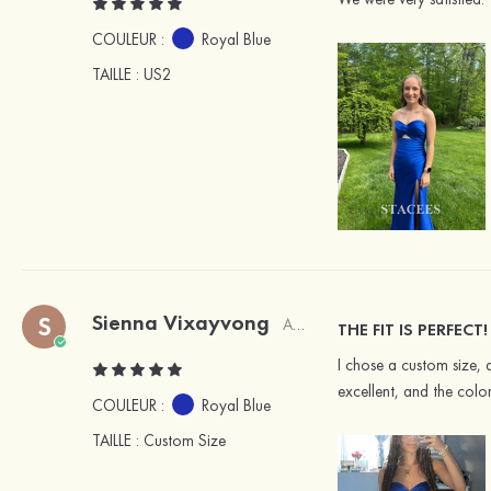
COULEUR :
Royal Blue
TAILLE
: US2
Sienna Vixayvong
S
Acheteur vérifié
THE FIT IS PERFECT!
I chose a custom size, a
excellent, and the color
COULEUR :
Royal Blue
TAILLE
: Custom Size