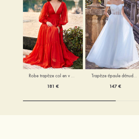
Robe trapèze col en v mousseline ras du sol robe de bal
Trapèze épaule dénudée tulle ras du sol robe de bal
181 €
147 €