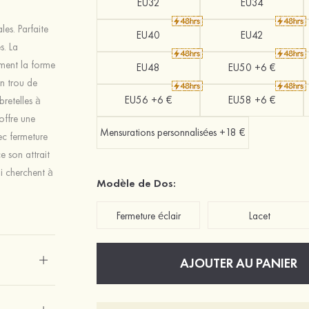
EU32
EU34
es. Parfaite
EU40
EU42
s. La
ement la forme
EU48
EU50 +6 €
en trou de
EU56 +6 €
EU58 +6 €
bretelles à
offre une
Mensurations personnalisées +18 €
ec fermeture
e son attrait
ui cherchent à
Modèle de Dos:
Fermeture éclair
Lacet
AJOUTER AU PANIER