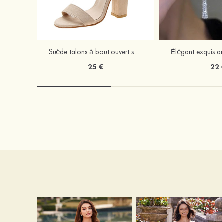
Suède talons à bout ouvert sandales talon bottier chaussures pour les soirées
25 €
22 