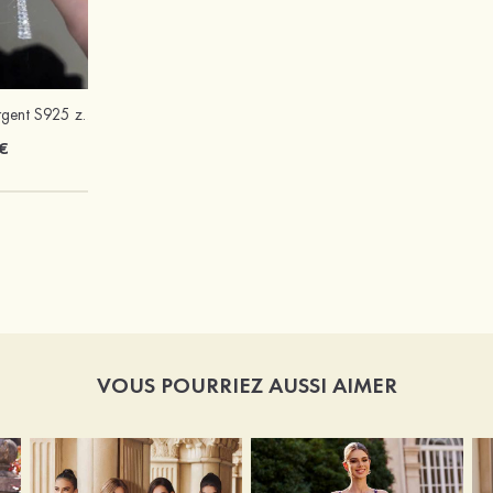
Élégant exquis argent S925 zircon boucles d'oreilles
Mariée onirique polyester soutien-gorge
€
12 €
VOUS POURRIEZ AUSSI AIMER