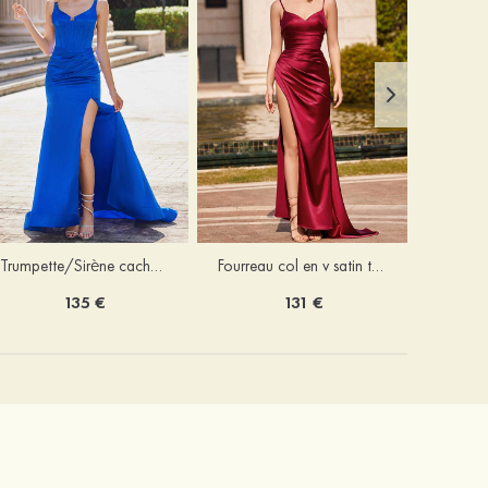
Trumpette/Sirène cache coeur charmeuse traîne balayage robe de bal
Fourreau col en v satin traîne balayage robe de bal
135 €
131 €