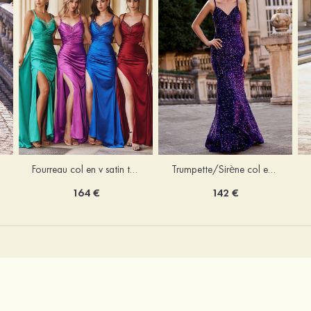
Trumpette/Sirène col en v velours paillettes traîne balayage robe de bal
Fourreau col en v satin traîne balayage robe de bal
142 €
164 €