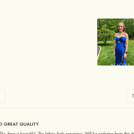
D GREAT QUALITY
The dress is beautiful. The fabric feels expensive. Will be ordering from this 