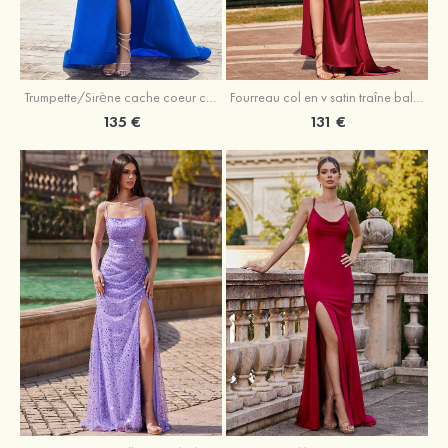
Trumpette/Sirène cache coeur charmeuse traîne balayage robe de bal
Fourreau col en v satin traîne balayage robe de bal
135 €
131 €