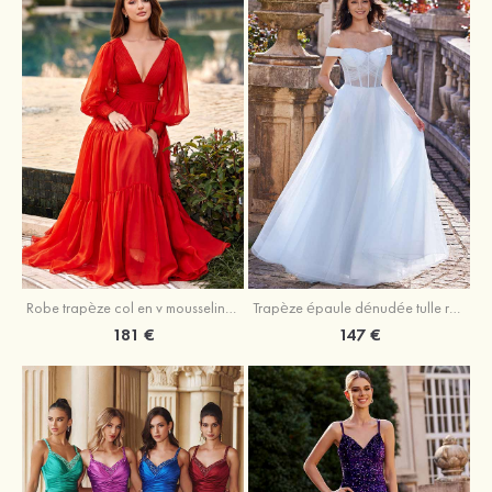
Robe trapèze col en v mousseline ras du sol robe de bal
Trapèze épaule dénudée tulle ras du sol robe de bal
181 €
147 €