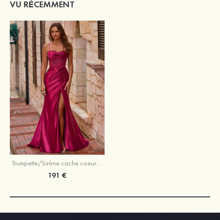
VU RÉCEMMENT
Trumpette/Sirène cache coeur soie comme du satin traîne balayage robe de bal avec plissé paillettes
191 €