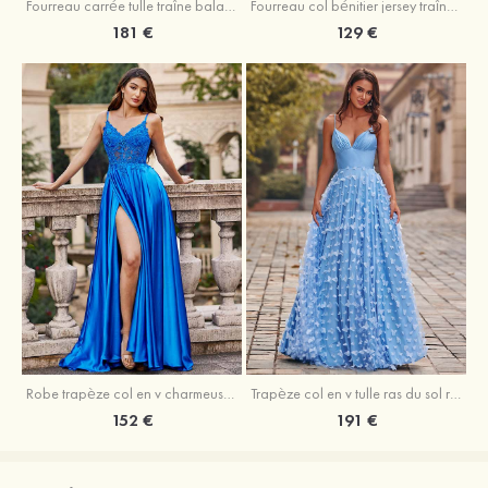
Fourreau carrée tulle traîne balayage robe de bal
Fourreau col bénitier jersey traîne balayage robe de bal
181 €
129 €
Robe trapèze col en v charmeuse traîne balayage robe de bal
Trapèze col en v tulle ras du sol robe de bal avec papillon
152 €
191 €