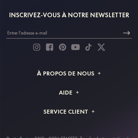
INSCRIVEZ-VOUS À NOTRE NEWSLETTER
À PROPOS DE NOUS
À propos de STACEES
AIDE
Livraison
FAQ
SERVICE CLIENT
Retour et remboursement
Suivi de commande
Guide des tailles
Projet personnalisé
Contactez-nous