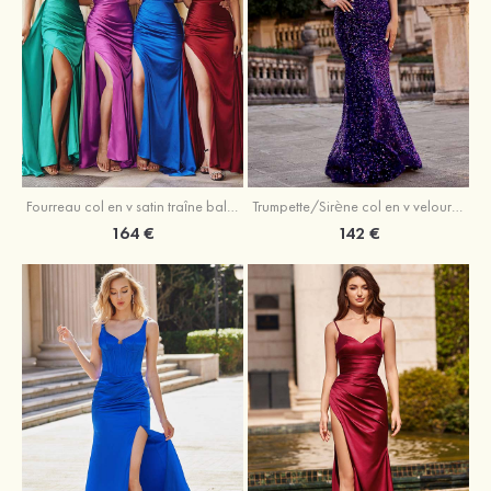
Trumpette/Sirène col en v velours paillettes traîne balayage robe de bal
Fourreau col en v satin traîne balayage robe de bal
142 €
164 €