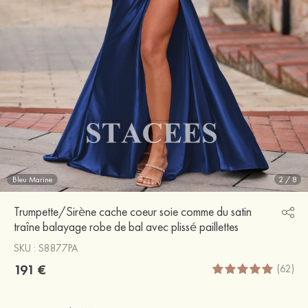
Bleu Marine
2
/
8
Trumpette/Sirène cache coeur soie comme du satin
traîne balayage robe de bal avec plissé paillettes
SKU : S8877PA
191 €
(62)