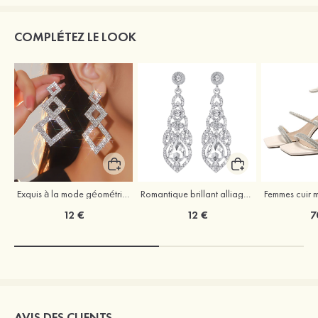
COMPLÉTEZ LE LOOK
Exquis à la mode géométrique strass boucles d'oreilles
Romantique brillant alliage boucles d'oreilles avec strass
12 €
12 €
7
AVIS DES CLIENTS