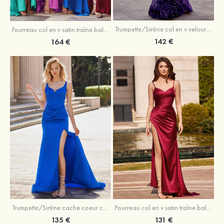
Trumpette/Sirène col en v velours paillettes traîne balayage robe de bal
Fourreau col en v satin traîne balayage robe de bal
142 €
164 €
Trumpette/Sirène cache coeur charmeuse traîne balayage robe de bal
Fourreau col en v satin traîne balayage robe de bal
135 €
131 €