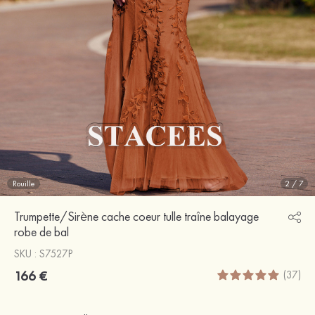
Rouille
2
/
7
Trumpette/Sirène cache coeur tulle traîne balayage
robe de bal
SKU : S7527P
166 €
(37)