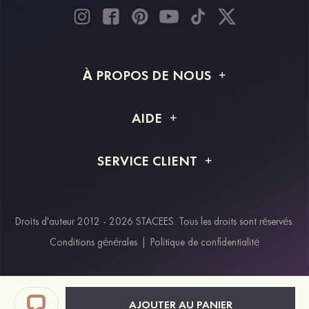
À PROPOS DE NOUS
À propos de STACEES
AIDE
Livraison
FAQ
SERVICE CLIENT
Retour et remboursement
Suivi de commande
Guide des tailles
Projet personnalisé
Contactez-nous
Droits d'auteur 2012 - 2026 STACEES. Tous les droits sont réservés.
Modes de paiement
Conditions générales
|
Politique de confidentialité
Klarna
Afterpay
Paypal
AJOUTER AU PANIER