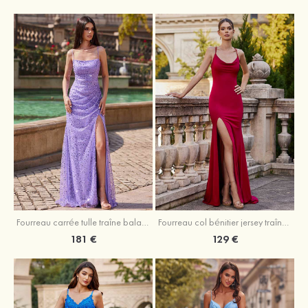
Fourreau carrée tulle traîne balayage robe de bal
Fourreau col bénitier jersey traîne balayage robe de bal
181 €
129 €