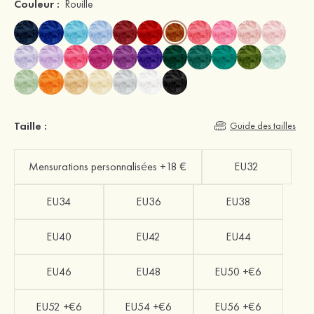
Couleur :
Rouille
Taille :
Guide des tailles
Mensurations personnalisées +18 €
EU32
EU34
EU36
EU38
EU40
EU42
EU44
EU46
EU48
EU50 +€6
EU52 +€6
EU54 +€6
EU56 +€6