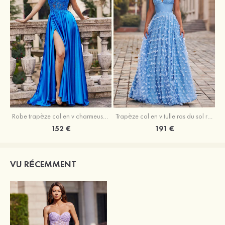
Robe trapèze col en v charmeuse traîne balayage robe de bal
Trapèze col en v tulle ras du sol robe de bal avec papillon
152 €
191 €
VU RÉCEMMENT