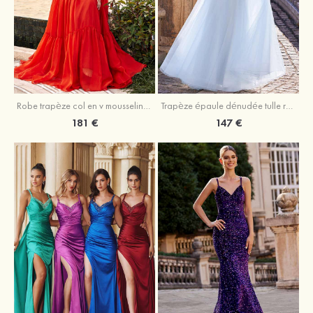
Robe trapèze col en v mousseline ras du sol robe de bal
Trapèze épaule dénudée tulle ras du sol robe de bal
181 €
147 €