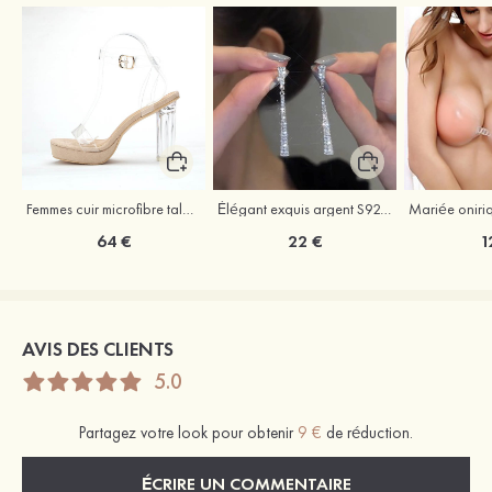
Femmes cuir microfibre talons à bout ouvert talon bottier fête et soirée bal occasion spéciale mariage chaussures
Élégant exquis argent S925 zircon boucles d'oreilles
64 €
22 €
1
AVIS DES CLIENTS
5.0
Partagez votre look pour obtenir
9 €
de réduction.
ÉCRIRE UN COMMENTAIRE