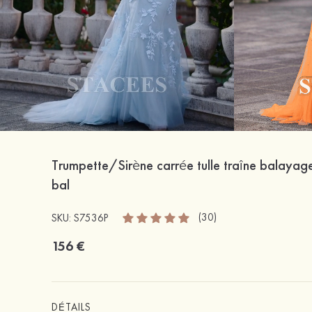
Trumpette/Sirène carrée tulle traîne balayag
bal
(30)
SKU: S7536P
156 €
DÉTAILS