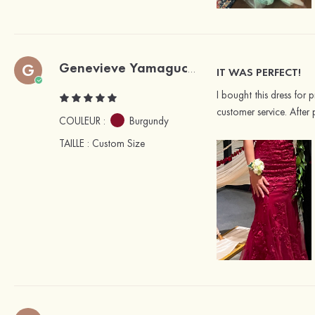
G
Genevieve Yamaguchi
Acheteur vérifié
IT WAS PERFECT!
I bought this dress for 
customer service. After
COULEUR :
Burgundy
TAILLE
: Custom Size