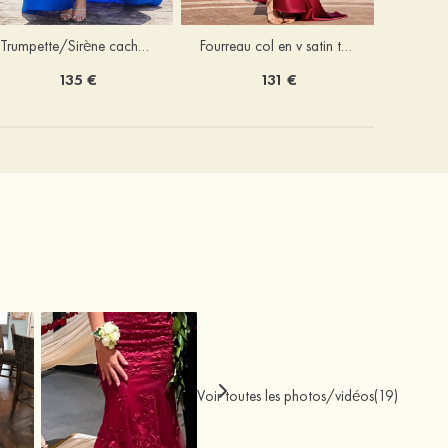
Trumpette/Sirène cache coeur charmeuse traîne balayage robe de bal
Fourreau col en v satin traîne balayage robe de bal
135 €
131 €
Voir toutes les photos/vidéos(19)