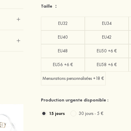
Taille ：
EU32
EU34
EU40
EU42
EU48
EU50 +6 €
EU56 +6 €
EU58 +6 €
Mensurations personnalisées +18 €
Production urgente disponible :
15 jours
30 jours -
5 €