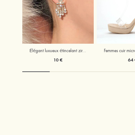
Élégant luxueux étincelant zircon boucles d'oreilles
10 €
64 