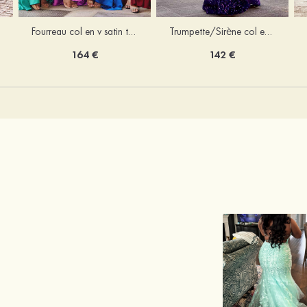
Trumpette/Sirène col en v velours paillettes traîne balayage robe de bal
Fourreau col en v satin traîne balayage robe de bal
142 €
164 €