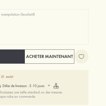
PU talons à bout ouvert talon stiletto outdoor fête et soirée bal occasion spéciale mariage chaussures
Classique Spandex Couvertures de Mamelon
43 €
15 €
ACHETER MAINTENANT
- 31 août
=
Délai de livraison : 5-10 jours
oisissiez une taille standard ou des mesures
chaque robe sur commande.