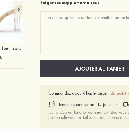
Exigences supplémentaires :
Femmes cuir microfibre talons à bout ouvert talon bottier fête et soirée bal occasion spéciale mariage chaussures
Élégant exquis argent S925 zircon boucles d'oreilles
€
22 €
AJOUTER AU PANIER
Commandez aujourd'hui, livraison :
26 août 
+
Temps de confection : 15 jours
Cette robe est faite sur commande. Que vous ch
personnalisées, nos tailleurs confectionnent 