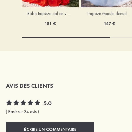
Robe trapèze col en v mousseline ras du sol robe de bal
Trapèze épaule dénudée tulle ras du sol robe de bal
181 €
147 €
AVIS DES CLIENTS
5.0
( Basé sur 24 avis )
ÉCRIRE UN COMMENTAIRE