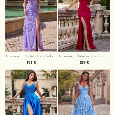
Fourreau carrée tulle traîne balayage robe de bal
Fourreau col bénitier jersey traîne balayage robe de bal
181 €
129 €