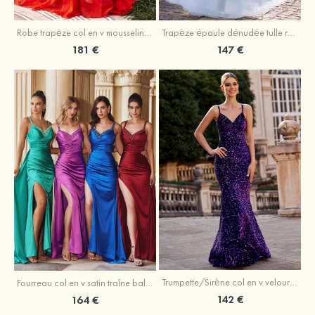
Robe trapèze col en v mousseline ras du sol robe de bal
Trapèze épaule dénudée tulle ras du sol robe de bal
181 €
147 €
Trumpette/Sirène col en v velours paillettes traîne balayage robe de bal
Fourreau col en v satin traîne balayage robe de bal
142 €
164 €