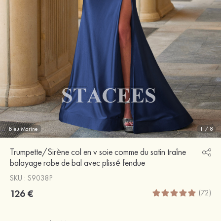
Bleu Marine
1
/
8
Trumpette/Sirène col en v soie comme du satin traîne
balayage robe de bal avec plissé fendue
SKU : S9038P
126 €
(72)