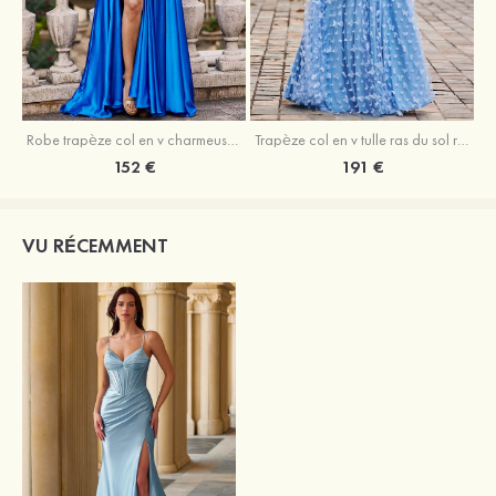
Robe trapèze col en v charmeuse traîne balayage robe de bal
Trapèze col en v tulle ras du sol robe de bal avec papillon
152 €
191 €
VU RÉCEMMENT