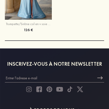
Trumpette/Sirène col en v soie comme du satin traîne balayage robe de bal avec plissé fendue
126 €
INSCRIVEZ-VOUS À NOTRE NEWSLETTER