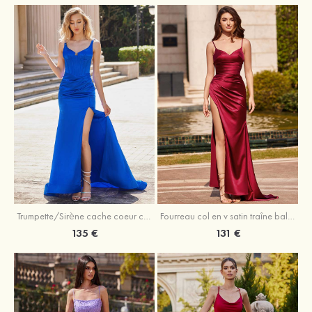
Trumpette/Sirène cache coeur charmeuse traîne balayage robe de bal
Fourreau col en v satin traîne balayage robe de bal
135 €
131 €