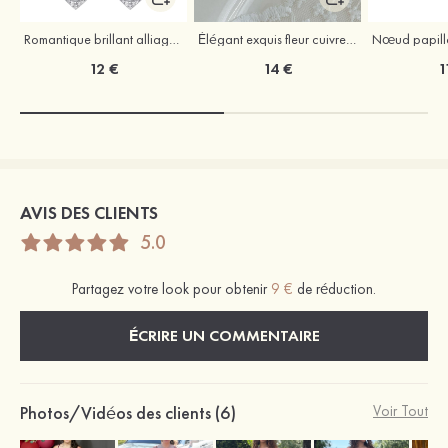
Romantique brillant alliage boucles d'oreilles avec strass
Élégant exquis fleur cuivre colliers avec zircone cubique perles d'imitation
12 €
14 €
1
AVIS DES CLIENTS
5.0
Partagez votre look pour obtenir
9 €
de réduction.
ÉCRIRE UN COMMENTAIRE
Photos/Vidéos des clients (6)
Voir Tout