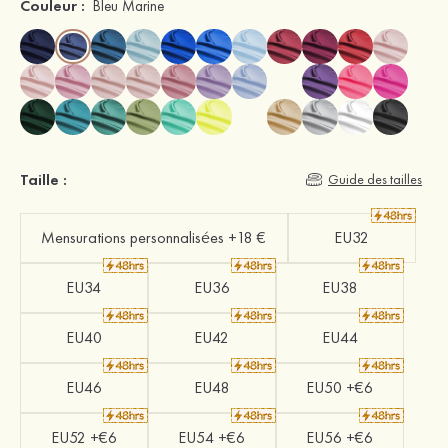
Couleur :
Bleu Marine
Taille :
Guide des tailles
Mensurations personnalisées +18 €
EU32
EU34
EU36
EU38
EU40
EU42
EU44
EU46
EU48
EU50 +€6
EU52 +€6
EU54 +€6
EU56 +€6