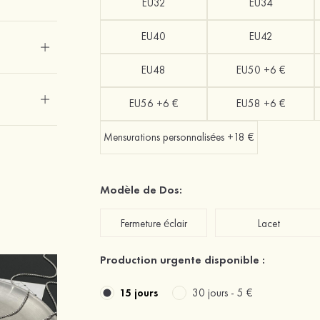
EU32
EU34
EU40
EU42
EU48
EU50 +6 €
EU56 +6 €
EU58 +6 €
Mensurations personnalisées +18 €
Modèle de Dos:
Fermeture éclair
Lacet
Production urgente disponible :
15 jours
30 jours -
5 €