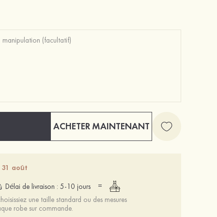
Mariée onirique polyester soutien-gorge
12 €
ACHETER MAINTENANT
- 31 août
=
Délai de livraison : 5-10 jours
oisissiez une taille standard ou des mesures
chaque robe sur commande.