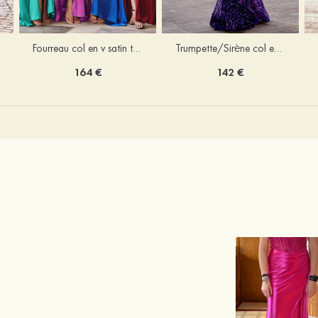
Trumpette/Sirène col en v velours paillettes traîne balayage robe de bal
Fourreau col en v satin traîne balayage robe de bal
142 €
164 €