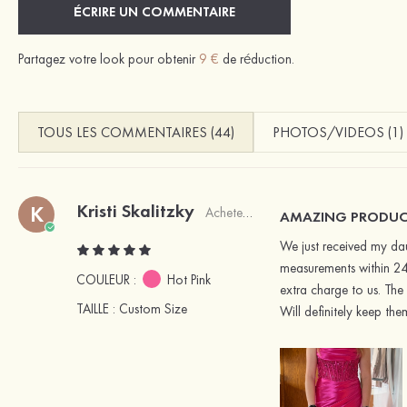
ÉCRIRE UN COMMENTAIRE
Partagez votre look pour obtenir
9 €
de réduction.
TOUS LES COMMENTAIRES (44)
PHOTOS/VIDEOS (1)
Kristi Skalitzky
K
Acheteur vérifié
AMAZING PRODUC
We just received my da
measurements within 24 
COULEUR :
Hot Pink
extra charge to us. The
TAILLE
: Custom Size
Will definitely keep the