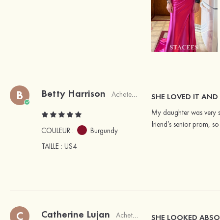
Betty Harrison
B
Acheteur vérifié
SHE LOVED IT AND I
My daughter was very sat
friend’s senior prom, so
COULEUR :
Burgundy
TAILLE
: US4
Catherine Lujan
C
Acheteur vérifié
SHE LOOKED ABSO