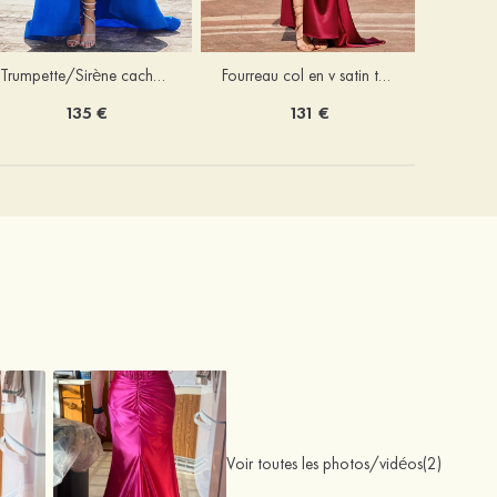
Trumpette/Sirène cache coeur charmeuse traîne balayage robe de bal
Fourreau col en v satin traîne balayage robe de bal
135 €
131 €
Voir toutes les photos/vidéos(2)