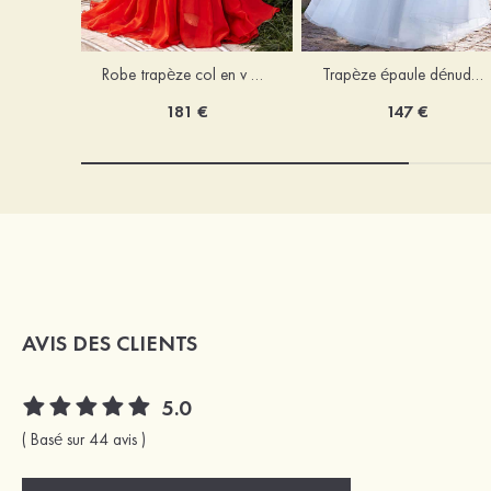
Robe trapèze col en v mousseline ras du sol robe de bal
Trapèze épaule dénudée tulle ras du sol robe de bal
181 €
147 €
AVIS DES CLIENTS
5.0
( Basé sur 44 avis )