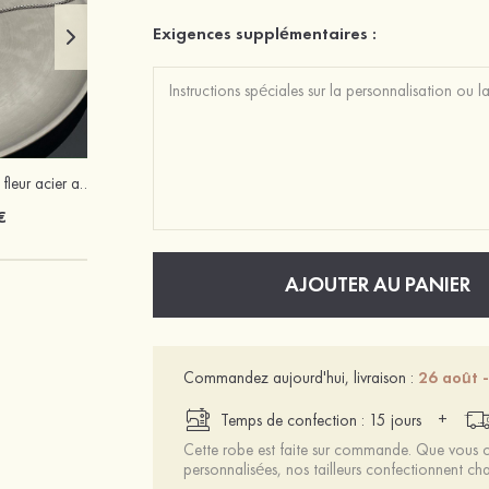
Exigences supplémentaires :
Charmant ancien fleur acier au titane alliage colliers
Femmes pu talons peep toe sandales talon stiletto chaussures d'extérieur avec boucle
€
63 €
AJOUTER AU PANIER
Commandez aujourd'hui, livraison :
26 août 
+
Temps de confection : 15 jours
Cette robe est faite sur commande. Que vous ch
personnalisées, nos tailleurs confectionnent 