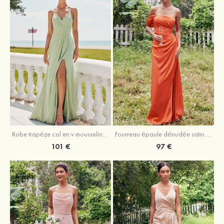
Robe trapèze col en v mousseline ras du sol robe de demoiselle d'honneur
Fourreau épaule dénudée satin extensible ras du sol robe de demoiselle d'honneur
101 €
97 €