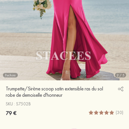
Fuchsia
2
/
5
Trumpette/Sirène scoop satin extensible ras du sol
robe de demoiselle d'honneur
SKU : S7502B
79 €
(30)