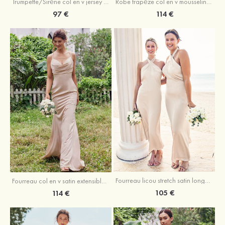
Trumpette/Sirène col en v jersey ras du sol robe de demoiselle d'honneur
Robe trapèze col en v mousseline ras du sol robe de demoiselle d'honneur
97 €
114 €
Fourreau licou stretch satin longueur cheville robe de demoiselle d'honneur
Fourreau col en v satin extensible ras du sol robe de demoiselle d'honneur
105 €
114 €