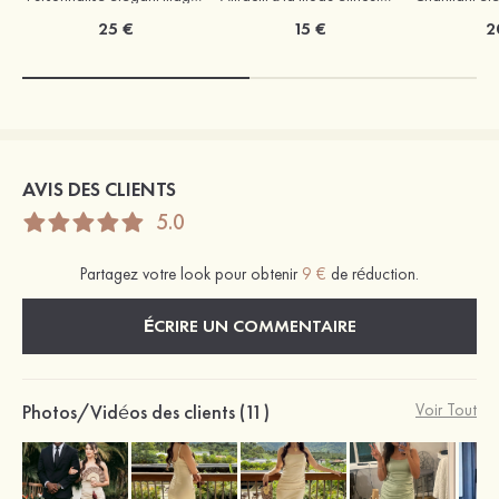
25 €
15 €
2
AVIS DES CLIENTS
5.0
Partagez votre look pour obtenir
9 €
de réduction.
ÉCRIRE UN COMMENTAIRE
Photos/Vidéos des clients (11)
Voir Tout