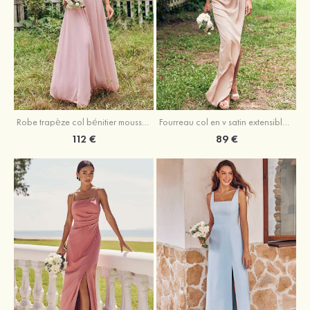
Fourreau col en v satin extensible asymétrique robe de demoiselle d'honneur
Robe trapèze col bénitier mousseline ras du sol robe de demoiselle d'honneur
89 €
112 €