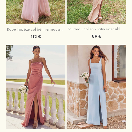
Fourreau col en v satin extensible asymétrique robe de demoiselle d'honneur
Robe trapèze col bénitier mousseline ras du sol robe de demoiselle d'honneur
89 €
112 €