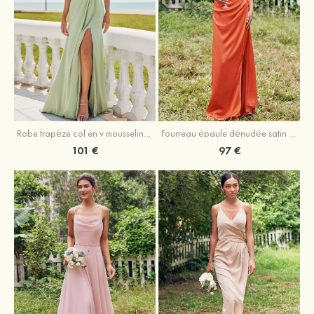
Robe trapèze col en v mousseline ras du sol robe de demoiselle d'honneur
Fourreau épaule dénudée satin extensible ras du sol robe de demoiselle d'honneur
101 €
97 €