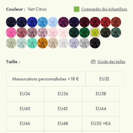
Couleur :
Vert Citron
Commander des échantillons
Taille :
Guide des tailles
Mensurations personnalisées +18 €
EU32
EU34
EU36
EU38
EU40
EU42
EU44
EU46
EU48
EU50 +€6