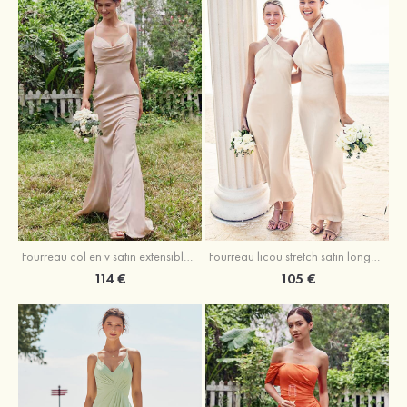
Fourreau licou stretch satin longueur cheville robe de demoiselle d'honneur
Fourreau col en v satin extensible ras du sol robe de demoiselle d'honneur
105 €
114 €