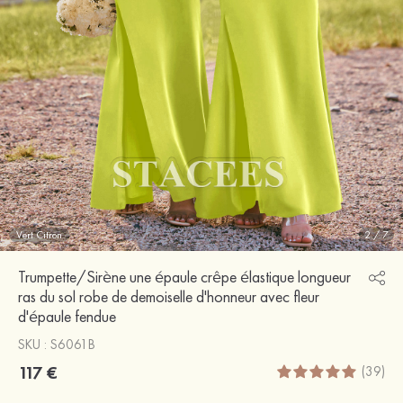
Vert Citron
2
/
7
Trumpette/Sirène une épaule crêpe élastique longueur
ras du sol robe de demoiselle d'honneur avec fleur
d'épaule fendue
SKU : S6061B
117 €
(39)