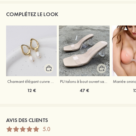
COMPLÉTEZ LE LOOK
Charmant élégant cuivre boucles d'oreilles avec perle
PU talons à bout ouvert sandales talon en cristal fête et soirée chaussures de mode
12 €
47 €
1
AVIS DES CLIENTS
5.0