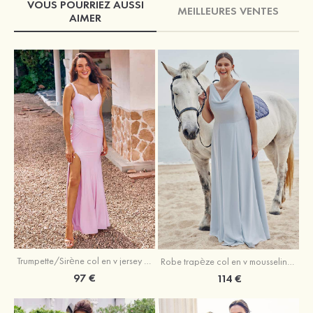
VOUS POURRIEZ AUSSI
MEILLEURES VENTES
AIMER
Trumpette/Sirène col en v jersey ras du sol robe de demoiselle d'honneur
Robe trapèze col en v mousseline ras du sol robe de demoiselle d'honneur
97 €
114 €