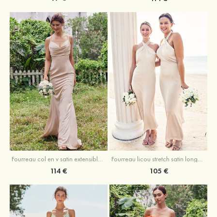
Fourreau licou stretch satin longueur cheville robe de demoiselle d'honneur
Fourreau col en v satin extensible ras du sol robe de demoiselle d'honneur
105 €
114 €