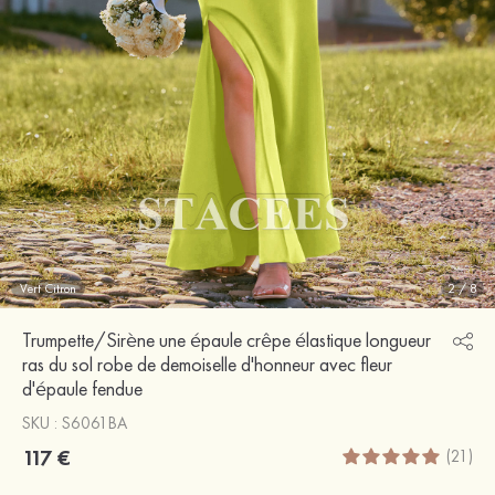
Vert Citron
2
/
8
Trumpette/Sirène une épaule crêpe élastique longueur
ras du sol robe de demoiselle d'honneur avec fleur
d'épaule fendue
SKU : S6061BA
117 €
(21)