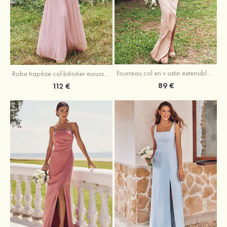
Fourreau col en v satin extensible asymétrique robe de demoiselle d'honneur
Robe trapèze col bénitier mousseline ras du sol robe de demoiselle d'honneur
89 €
112 €