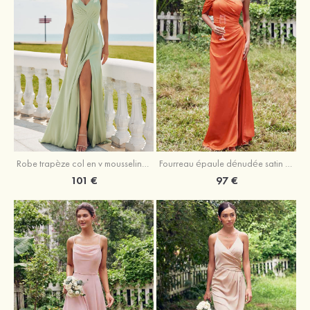
Robe trapèze col en v mousseline ras du sol robe de demoiselle d'honneur
Fourreau épaule dénudée satin extensible ras du sol robe de demoiselle d'honneur
101 €
97 €