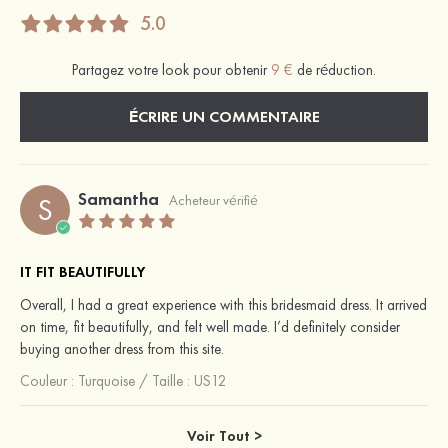
5.0
Partagez votre look pour obtenir
9 €
de réduction.
ÉCRIRE UN COMMENTAIRE
Samantha
S
Acheteur vérifié
IT FIT BEAUTIFULLY
Overall, I had a great experience with this bridesmaid dress. It arrived
on time, fit beautifully, and felt well made. I’d definitely consider
buying another dress from this site.
Couleur :
Turquoise
/
Taille : US12
Voir Tout >