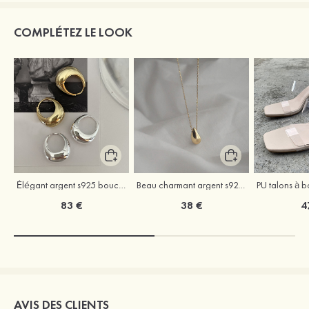
COMPLÉTEZ LE LOOK
Élégant argent s925 boucles d'oreilles
Beau charmant argent s925 colliers
83 €
38 €
4
AVIS DES CLIENTS