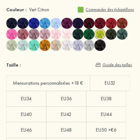
Couleur :
Vert Citron
Commander des échantillons
Taille :
Guide des tailles
Mensurations personnalisées +18 €
EU32
EU34
EU36
EU38
EU40
EU42
EU44
EU46
EU48
EU50 +€6