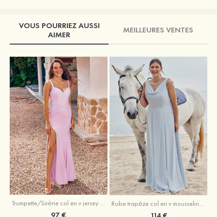
VOUS POURRIEZ AUSSI
MEILLEURES VENTES
AIMER
Trumpette/Sirène col en v jersey ras du sol robe de demoiselle d'honneur
Robe trapèze col en v mousseline ras du sol robe de demoiselle d'honneur
97 €
114 €