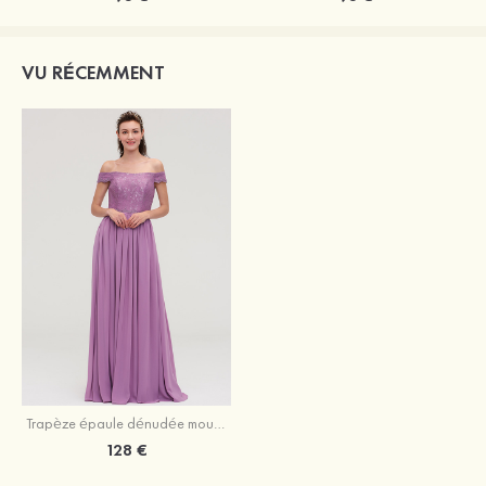
VU RÉCEMMENT
Trapèze épaule dénudée mousseline longueur ras du sol robe de demoiselle d'honneur avec appliqué glycine
128 €