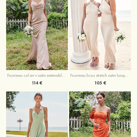
Fourreau licou stretch satin longueur cheville robe de demoiselle d'honneur
Fourreau col en v satin extensible ras du sol robe de demoiselle d'honneur
105 €
114 €