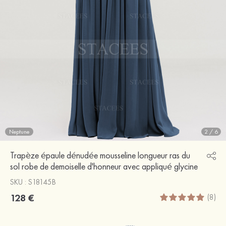
Neptune
2
/
6
Trapèze épaule dénudée mousseline longueur ras du
sol robe de demoiselle d'honneur avec appliqué glycine
SKU : S18145B
128 €
(8)