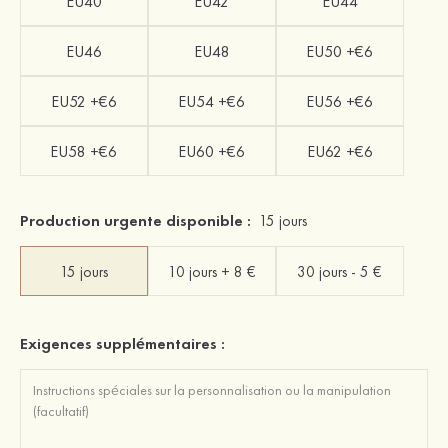
EU40
EU42
EU44
EU46
EU48
EU50 +€6
EU52 +€6
EU54 +€6
EU56 +€6
EU58 +€6
EU60 +€6
EU62 +€6
Production urgente disponible :
15 jours
15 jours
10 jours + 8 €
30 jours - 5 €
Exigences supplémentaires :