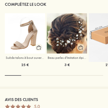
COMPLÉTEZ LE LOOK
Suède talons à bout ouvert sandales talon bottier chaussures pour les soirées
Beau perles d'Imitation épingles à cheveux coiffe
25 €
3 €
2
AVIS DES CLIENTS
5.0