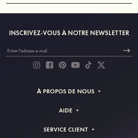
INSCRIVEZ-VOUS À NOTRE NEWSLETTER
À PROPOS DE NOUS
À propos de STACEES
AIDE
Livraison
FAQ
SERVICE CLIENT
Retour et remboursement