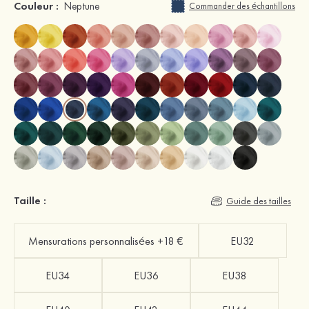
Couleur :
Neptune
Commander des échantillons
Taille :
Guide des tailles
Mensurations personnalisées +18 €
EU32
EU34
EU36
EU38