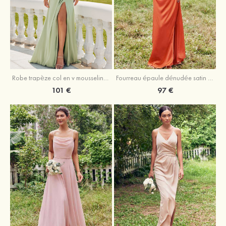
Robe trapèze col en v mousseline ras du sol robe de demoiselle d'honneur
Fourreau épaule dénudée satin extensible ras du sol robe de demoiselle d'honneur
101 €
97 €