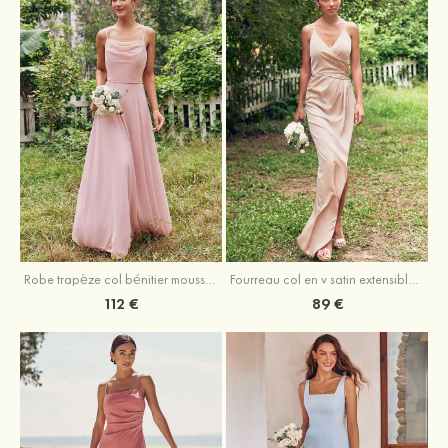
Fourreau col en v satin extensible asymétrique robe de demoiselle d'honneur
Robe trapèze col bénitier mousseline ras du sol robe de demoiselle d'honneur
89 €
112 €