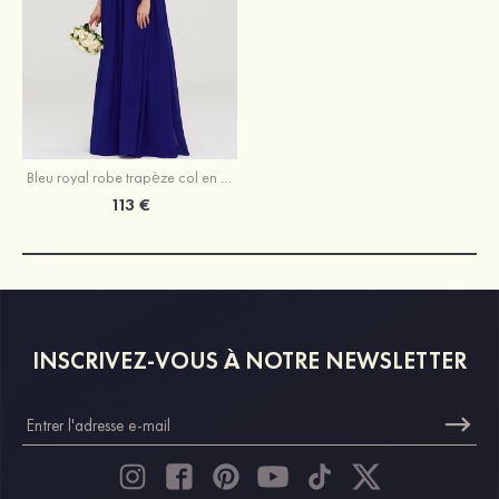
Bleu royal robe trapèze col en v mousseline longueur ras du sol robe de demoiselle d'honneur
113 €
INSCRIVEZ-VOUS À NOTRE NEWSLETTER