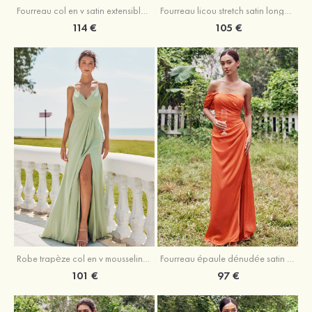
Fourreau licou stretch satin longueur cheville robe de demoiselle d'honneur
Fourreau col en v satin extensible ras du sol robe de demoiselle d'honneur
105 €
114 €
Robe trapèze col en v mousseline ras du sol robe de demoiselle d'honneur
Fourreau épaule dénudée satin extensible ras du sol robe de demoiselle d'honneur
101 €
97 €