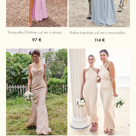
Trumpette/Sirène col en v jersey ras du sol robe de demoiselle d'honneur
Robe trapèze col en v mousseline ras du sol robe de demoiselle d'honneur
97 €
114 €