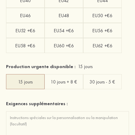
EU40
EU42
EU44
EU46
EU48
EU50 +€6
EU52 +€6
EU54 +€6
EU56 +€6
EU58 +€6
EU60 +€6
EU62 +€6
Production urgente disponible :
15 jours
15 jours
10 jours + 8 €
30 jours - 5 €
Exigences supplémentaires :