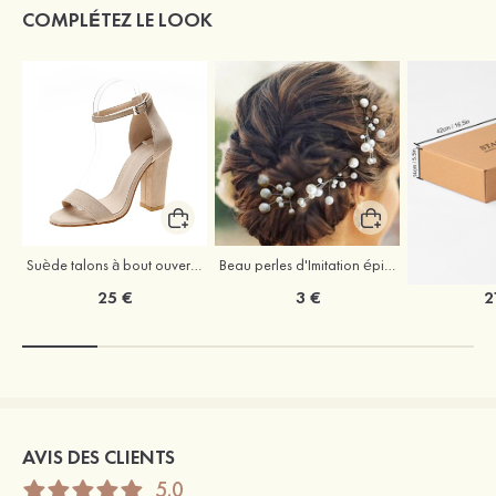
COMPLÉTEZ LE LOOK
Suède talons à bout ouvert sandales talon bottier chaussures pour les soirées
Beau perles d'Imitation épingles à cheveux coiffe
25 €
3 €
2
AVIS DES CLIENTS
5.0