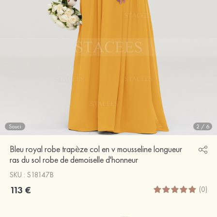
Souci
2
/
6
Bleu royal robe trapèze col en v mousseline longueur
ras du sol robe de demoiselle d'honneur
SKU : S18147B
113 €
(0)