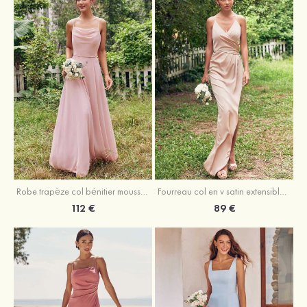
Fourreau col en v satin extensible asymétrique robe de demoiselle d'honneur
Robe trapèze col bénitier mousseline ras du sol robe de demoiselle d'honneur
89 €
112 €