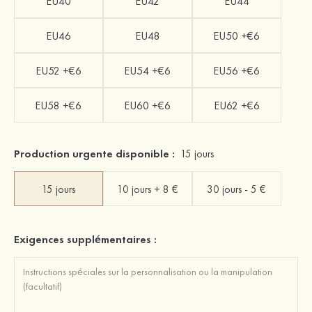
EU40
EU42
EU44
EU46
EU48
EU50 +€6
EU52 +€6
EU54 +€6
EU56 +€6
EU58 +€6
EU60 +€6
EU62 +€6
Production urgente disponible :
15 jours
15 jours
10 jours + 8 €
30 jours - 5 €
Exigences supplémentaires :