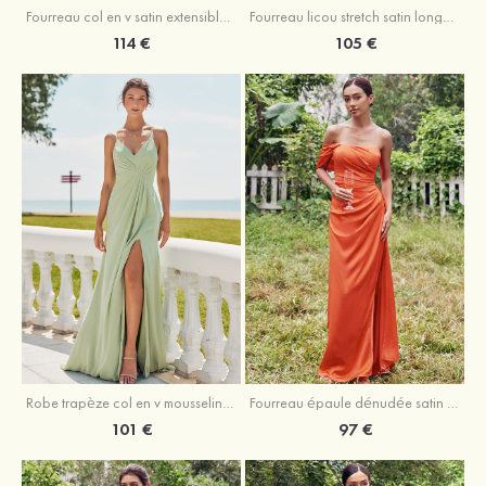
Fourreau licou stretch satin longueur cheville robe de demoiselle d'honneur
Fourreau col en v satin extensible ras du sol robe de demoiselle d'honneur
105 €
114 €
Robe trapèze col en v mousseline ras du sol robe de demoiselle d'honneur
Fourreau épaule dénudée satin extensible ras du sol robe de demoiselle d'honneur
101 €
97 €