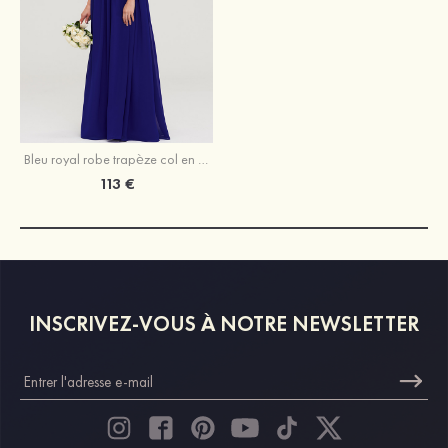
Bleu royal robe trapèze col en v mousseline longueur ras du sol robe de demoiselle d'honneur
113 €
INSCRIVEZ-VOUS À NOTRE NEWSLETTER