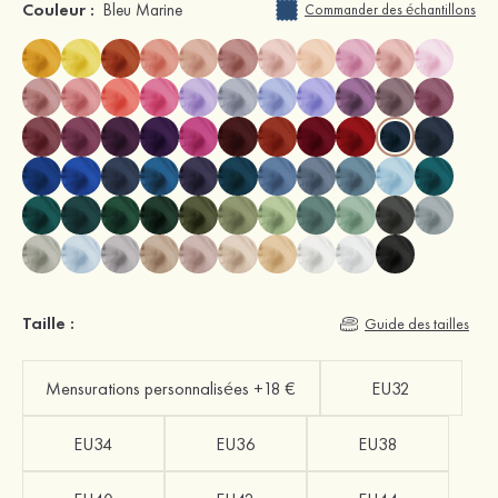
Couleur :
Bleu Marine
Commander des échantillons
Taille :
Guide des tailles
Mensurations personnalisées +18 €
EU32
EU34
EU36
EU38