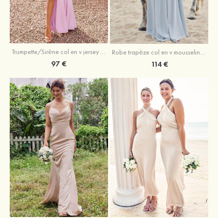
Trumpette/Sirène col en v jersey ras du sol robe de demoiselle d'honneur
Robe trapèze col en v mousseline ras du sol robe de demoiselle d'honneur
97 €
114 €