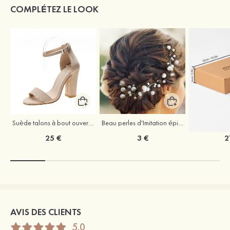
COMPLÉTEZ LE LOOK
Suède talons à bout ouvert sandales talon bottier chaussures pour les soirées
Beau perles d'Imitation épingles à cheveux coiffe
25 €
3 €
2
AVIS DES CLIENTS
5.0