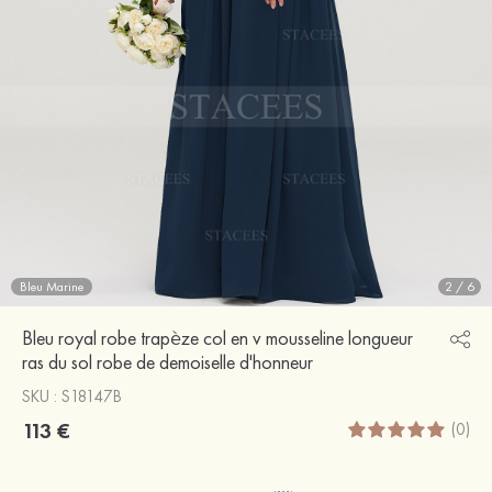
Bleu Marine
2
/
6
Bleu royal robe trapèze col en v mousseline longueur
ras du sol robe de demoiselle d'honneur
SKU : S18147B
113 €
(0)