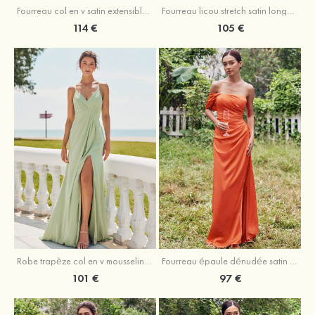
Fourreau licou stretch satin longueur cheville robe de demoiselle d'honneur
Fourreau col en v satin extensible ras du sol robe de demoiselle d'honneur
105 €
114 €
Robe trapèze col en v mousseline ras du sol robe de demoiselle d'honneur
Fourreau épaule dénudée satin extensible ras du sol robe de demoiselle d'honneur
101 €
97 €