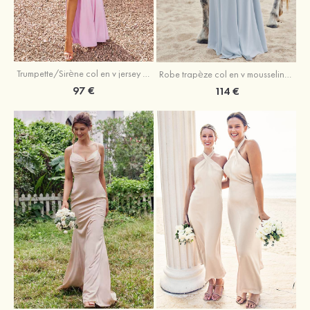
Trumpette/Sirène col en v jersey ras du sol robe de demoiselle d'honneur
Robe trapèze col en v mousseline ras du sol robe de demoiselle d'honneur
97 €
114 €