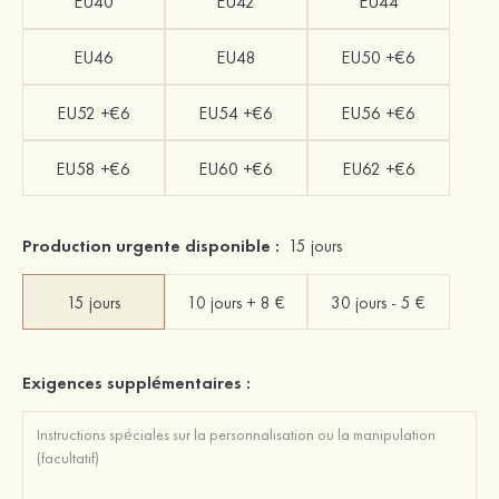
EU40
EU42
EU44
EU46
EU48
EU50 +€6
EU52 +€6
EU54 +€6
EU56 +€6
EU58 +€6
EU60 +€6
EU62 +€6
Production urgente disponible :
15 jours
15 jours
10 jours + 8 €
30 jours - 5 €
Exigences supplémentaires :