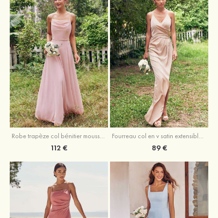
Fourreau col en v satin extensible asymétrique robe de demoiselle d'honneur
Robe trapèze col bénitier mousseline ras du sol robe de demoiselle d'honneur
89 €
112 €