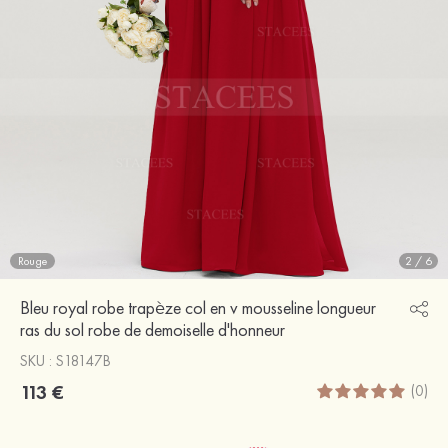
Rouge
2
/
6
Bleu royal robe trapèze col en v mousseline longueur
ras du sol robe de demoiselle d'honneur
SKU : S18147B
113 €
(0)