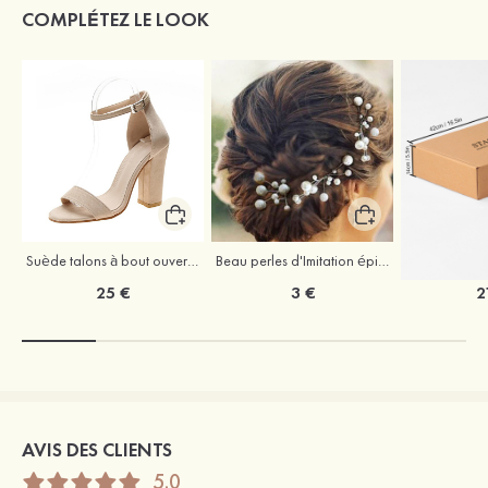
COMPLÉTEZ LE LOOK
Suède talons à bout ouvert sandales talon bottier chaussures pour les soirées
Beau perles d'Imitation épingles à cheveux coiffe
25 €
3 €
2
AVIS DES CLIENTS
5.0