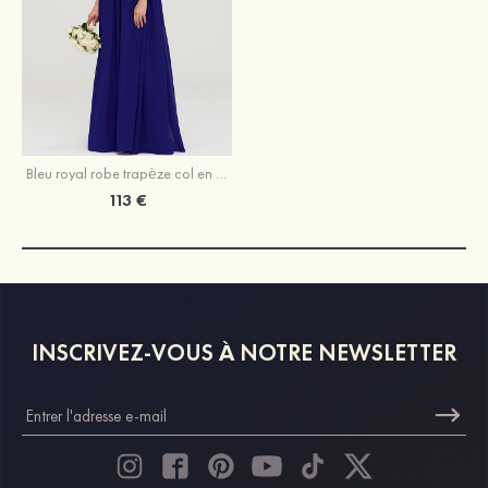
Bleu royal robe trapèze col en v mousseline longueur ras du sol robe de demoiselle d'honneur
113 €
INSCRIVEZ-VOUS À NOTRE NEWSLETTER