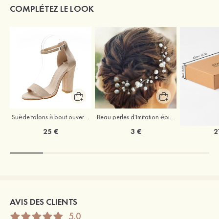
COMPLÉTEZ LE LOOK
Suède talons à bout ouvert sandales talon bottier chaussures pour les soirées
Beau perles d'Imitation épingles à cheveux coiffe
25 €
3 €
2
AVIS DES CLIENTS
5.0