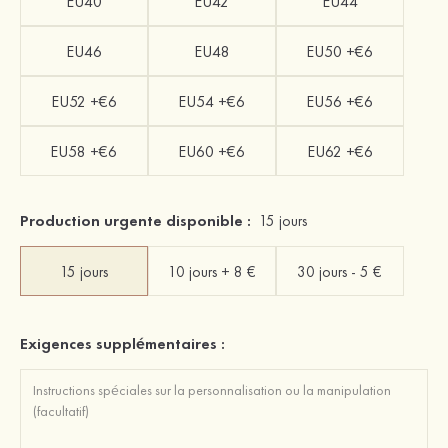
EU40
EU42
EU44
EU46
EU48
EU50 +€6
EU52 +€6
EU54 +€6
EU56 +€6
EU58 +€6
EU60 +€6
EU62 +€6
Production urgente disponible :
15 jours
15 jours
10 jours + 8 €
30 jours - 5 €
Exigences supplémentaires :