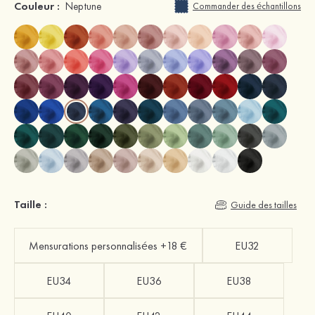
Couleur :
Neptune
Commander des échantillons
Taille :
Guide des tailles
Mensurations personnalisées +18 €
EU32
EU34
EU36
EU38