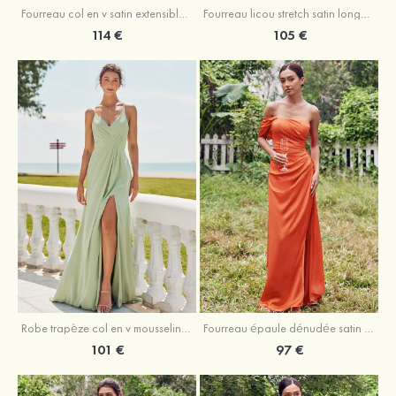
Fourreau licou stretch satin longueur cheville robe de demoiselle d'honneur
Fourreau col en v satin extensible ras du sol robe de demoiselle d'honneur
105 €
114 €
Robe trapèze col en v mousseline ras du sol robe de demoiselle d'honneur
Fourreau épaule dénudée satin extensible ras du sol robe de demoiselle d'honneur
101 €
97 €