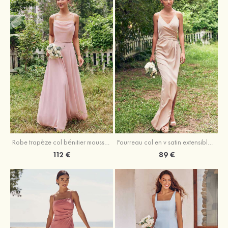
Fourreau col en v satin extensible asymétrique robe de demoiselle d'honneur
Robe trapèze col bénitier mousseline ras du sol robe de demoiselle d'honneur
89 €
112 €