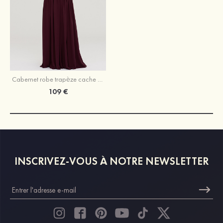
Cabernet robe trapèze cache coeur mousseline ras du sol robe de demoiselle d'honneur
109 €
INSCRIVEZ-VOUS À NOTRE NEWSLETTER