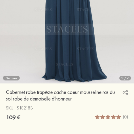
Neptune
2
/
6
Cabernet robe trapèze cache coeur mousseline ras du
sol robe de demoiselle d'honneur
SKU : S18218B
109 €
(0)