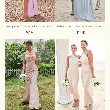
Trumpette/Sirène col en v jersey ras du sol robe de demoiselle d'honneur
Robe trapèze col en v mousseline ras du sol robe de demoiselle d'honneur
97 €
114 €