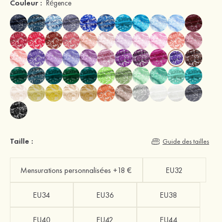
Couleur :
Régence
Taille :
Guide des tailles
Mensurations personnalisées +18 €
EU32
EU34
EU36
EU38
EU40
EU42
EU44