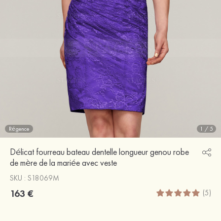
Régence
1
/
5
Délicat fourreau bateau dentelle longueur genou robe
de mère de la mariée avec veste
SKU : S18069M
163 €
(5)