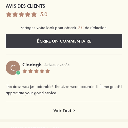
AVIS DES CLIENTS
5.0
Partagez votre look pour obtenir
9 €
de réduction.
ÉCRIRE UN COMMENTAIRE
Clodagh
C
Acheteur vérifié
The dress was just adorable! The sizes were accurate. It fit me great! I
appreciate your good service.
Voir Tout >