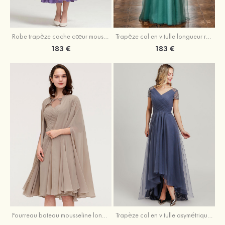
Robe trapèze cache cœur mousseline longueur mollet robe de mère de la mariée avec plissé veste
Trapèze col en v tulle longueur ras du sol robe de mère de la mariée avec perles paillettes
183 €
183 €
Fourreau bateau mousseline longueur genou robe de mère de la mariée avec appliqué plissé veste
Trapèze col en v tulle asymétrique robe de mère de la mariée