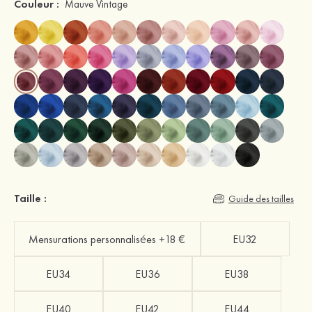
Couleur :
Mauve Vintage
Taille :
Guide des tailles
Mensurations personnalisées +18 €
EU32
EU34
EU36
EU38
EU40
EU42
EU44