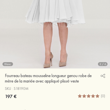
Blanc
2
/
6
Fourreau bateau mousseline longueur genou robe de
mère de la mariée avec appliqué plissé veste
SKU : S18190M
197 €
(0)