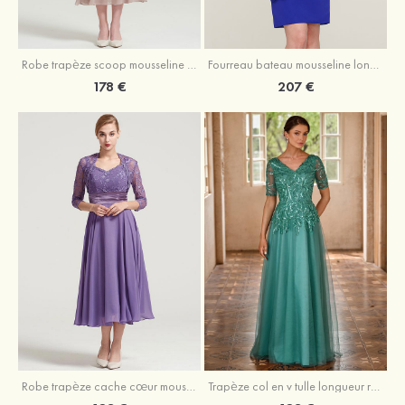
Robe trapèze scoop mousseline longueur mollet robe de mère de la mariée avec appliqué volants veste
Fourreau bateau mousseline longueur genou robe de mère de la mariée avec appliqué perle plissé veste
178 €
207 €
Robe trapèze cache cœur mousseline longueur mollet robe de mère de la mariée avec plissé veste
Trapèze col en v tulle longueur ras du sol robe de mère de la mariée avec perles paillettes