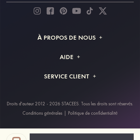
À PROPOS DE NOUS
À propos de STACEES
AIDE
Livraison
FAQ
SERVICE CLIENT
Retour et remboursement
Suivi de commande
Guide des tailles
Projet personnalisé
Contactez-nous
Droits d'auteur 2012 - 2026 STACEES. Tous les droits sont réservés.
Modes de paiement
Conditions générales
|
Politique de confidentialité
Klarna
Afterpay
Paypal