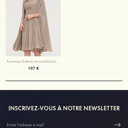
Fourreau bateau mousseline longueur genou robe de mère de la mariée avec appliqué plissé veste
197 €
INSCRIVEZ-VOUS À NOTRE NEWSLETTER