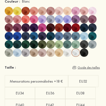
Couleur :
Blanc
Taille :
Guide des tailles
Mensurations personnalisées +18 €
EU32
EU34
EU36
EU38
EU40
EU42
EU44