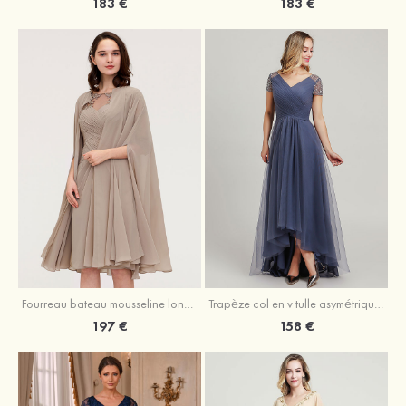
183 €
183 €
Fourreau bateau mousseline longueur genou robe de mère de la mariée avec appliqué plissé veste
Trapèze col en v tulle asymétrique robe de mère de la mariée
197 €
158 €