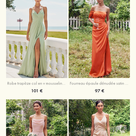
Robe trapèze col en v mousseline ras du sol robe de demoiselle d'honneur
Fourreau épaule dénudée satin extensible ras du sol robe de demoiselle d'honneur
101 €
97 €