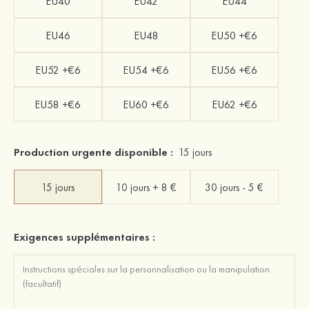
EU40
EU42
EU44
EU46
EU48
EU50 +€6
EU52 +€6
EU54 +€6
EU56 +€6
EU58 +€6
EU60 +€6
EU62 +€6
Production urgente disponible :
15 jours
15 jours
10 jours + 8 €
30 jours - 5 €
Exigences supplémentaires :