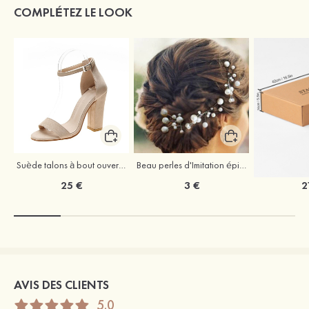
COMPLÉTEZ LE LOOK
Suède talons à bout ouvert sandales talon bottier chaussures pour les soirées
Beau perles d'Imitation épingles à cheveux coiffe
25 €
3 €
2
AVIS DES CLIENTS
5.0