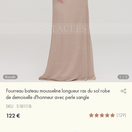
Biscotti
1
/
5
Fourreau bateau mousseline longueur ras du sol robe
de demoiselle d'honneur avec perle sangle
SKU : S18111B
122 €
(129)