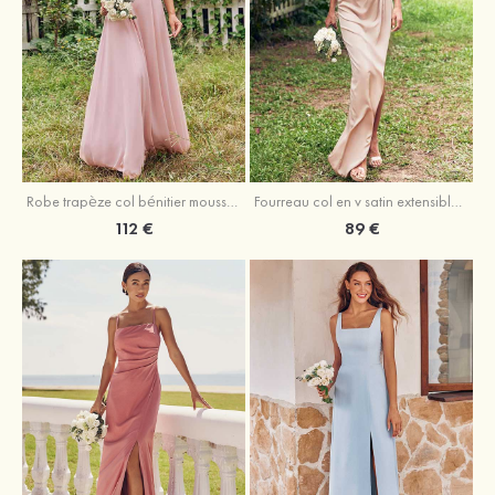
Fourreau col en v satin extensible asymétrique robe de demoiselle d'honneur
Robe trapèze col bénitier mousseline ras du sol robe de demoiselle d'honneur
89 €
112 €