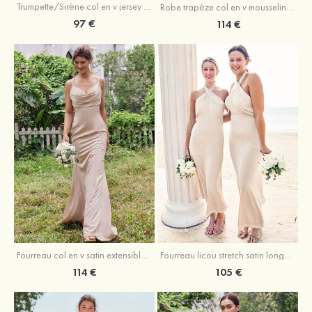
Trumpette/Sirène col en v jersey ras du sol robe de demoiselle d'honneur
Robe trapèze col en v mousseline ras du sol robe de demoiselle d'honneur
97 €
114 €
Fourreau licou stretch satin longueur cheville robe de demoiselle d'honneur
Fourreau col en v satin extensible ras du sol robe de demoiselle d'honneur
105 €
114 €