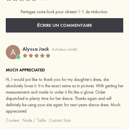
Partagez votre look pour obtenir
9 €
de réduction.
ÉCRIRE UN COMMENTAIRE
Alyssa Jack
A
Acheteur vérifié
MUCH APPRECIATED
Hi, I would just like to thank you for my daughter’s dress, she
absolutely loves it. It is the exact same as in pictures. With getting her
measurements and made to order it fits like a glove. Order
dispatched in plenty time for her dance. Thanks again and will
definitely be using your site again for next years dance dress. Much
appreciated.
Couleur :
Nude
/
Taille : Custom Size