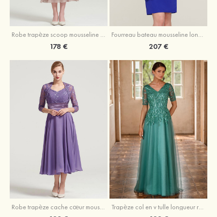
Robe trapèze scoop mousseline longueur mollet robe de mère de la mariée avec appliqué volants veste
Fourreau bateau mousseline longueur genou robe de mère de la mariée avec appliqué perle plissé veste
178 €
207 €
Robe trapèze cache cœur mousseline longueur mollet robe de mère de la mariée avec plissé veste
Trapèze col en v tulle longueur ras du sol robe de mère de la mariée avec perles paillettes