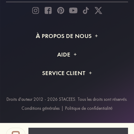
À PROPOS DE NOUS
À propos de STACEES
AIDE
Livraison
FAQ
SERVICE CLIENT
Retour et remboursement
Suivi de commande
Guide des tailles
Projet personnalisé
Contactez-nous
Droits d'auteur 2012 - 2026 STACEES. Tous les droits sont réservés.
Modes de paiement
Conditions générales
|
Politique de confidentialité
Klarna
Afterpay
Paypal