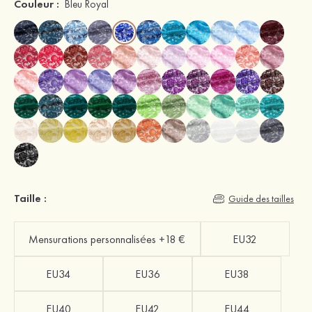
Couleur :
Bleu Royal
Taille :
Guide des tailles
Mensurations personnalisées +18 €
EU32
EU34
EU36
EU38
EU40
EU42
EU44