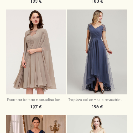
183 €
183 €
Fourreau bateau mousseline longueur genou robe de mère de la mariée avec appliqué plissé veste
Trapèze col en v tulle asymétrique robe de mère de la mariée
197 €
158 €