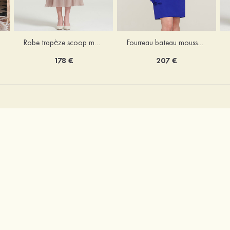
Robe trapèze scoop mousseline longueur mollet robe de mère de la mariée avec appliqué volants veste
Fourreau bateau mousseline longueur genou robe de mère de la mariée avec appliqué perle plissé veste
178 €
207 €