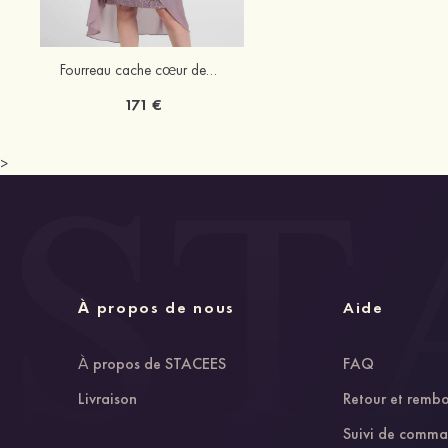
Fourreau cache cœur dentelle longueur genou robe de mère de la mariée avec veste
171 €
>
À propos de nous
Aide
À propos de STACEES
FAQ
Livraison
Retour et remb
Suivi de comm