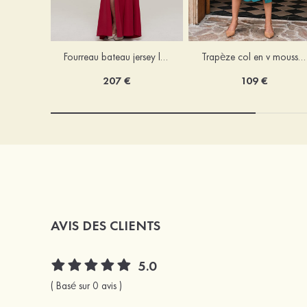
Fourreau bateau jersey longueur ras du sol robe de mère de la mariée avec appliqué fendue
Trapèze col en v mousseline longueur mollet robe de mère de la mariée avec plissé ceintures
207 €
109 €
AVIS DES CLIENTS
5.0
( Basé sur 0 avis )