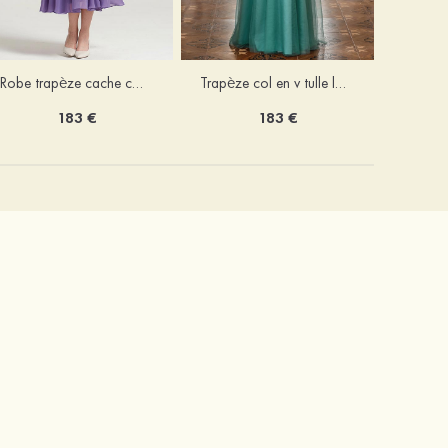
Robe trapèze cache cœur mousseline longueur mollet robe de mère de la mariée avec plissé veste
Trapèze col en v tulle longueur ras du sol robe de mère de la mariée avec perles paillettes
183 €
183 €