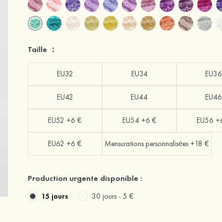
Taille ：
EU32
EU34
EU36
EU42
EU44
EU46
EU52 +6 €
EU54 +6 €
EU56 +
EU62 +6 €
Mensurations personnalisées +18 €
Production urgente disponible :
15 jours
30 jours -
5 €