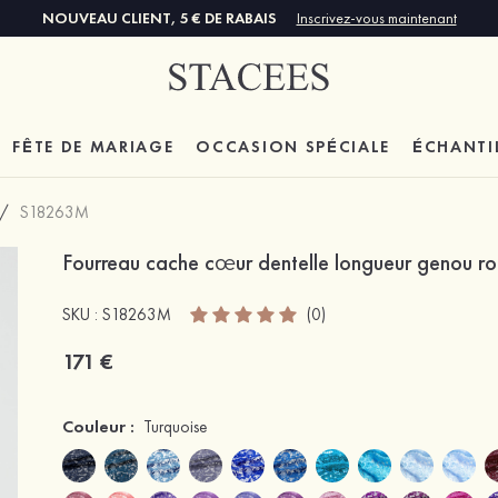
NOUVEAU CLIENT, 5 € DE RABAIS
Inscrivez-vous maintenant
FÊTE DE MARIAGE
OCCASION SPÉCIALE
ÉCHANTI
/
S18263M
Fourreau cache cœur dentelle longueur genou r
SKU : S18263M
(0)
171 €
Couleur :
Turquoise