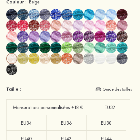
Couleur :
Beige
Taille :
Guide des tailles
Mensurations personnalisées +18 €
EU32
EU34
EU36
EU38
EU40
EU42
EU44