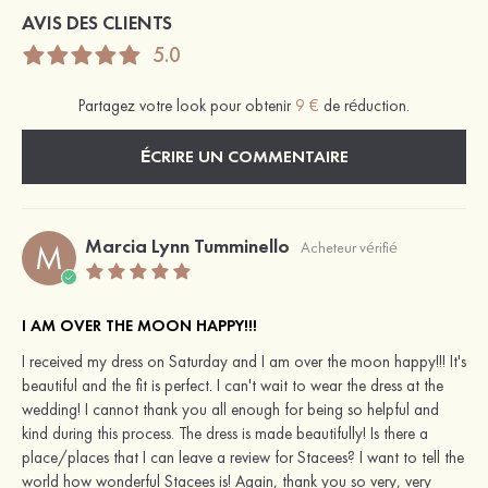
AVIS DES CLIENTS
5.0
Partagez votre look pour obtenir
9 €
de réduction.
ÉCRIRE UN COMMENTAIRE
Marcia Lynn Tumminello
M
Acheteur vérifié
I AM OVER THE MOON HAPPY!!!
I received my dress on Saturday and I am over the moon happy!!! It's
beautiful and the fit is perfect. I can't wait to wear the dress at the
wedding! I cannot thank you all enough for being so helpful and
kind during this process. The dress is made beautifully! Is there a
place/places that I can leave a review for Stacees? I want to tell the
world how wonderful Stacees is! Again, thank you so very, very