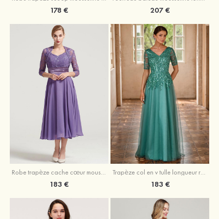
178 €
207 €
Robe trapèze cache cœur mousseline longueur mollet robe de mère de la mariée avec plissé veste
Trapèze col en v tulle longueur ras du sol robe de mère de la mariée avec perles paillettes
183 €
183 €