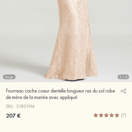
Beige
2
/
6
Fourreau cache coeur dentelle longueur ras du sol robe
de mère de la mariée avec appliqué
SKU : S18019M
207 €
(7)