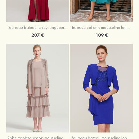
Fourreau bateau jersey longueur ras du sol robe de mère de la mariée avec appliqué fendue
Trapèze col en v mousseline longueur mollet robe de mère de la mariée avec plissé ceintures
207 €
109 €
Robe trapèze scoop mousseline longueur mollet robe de mère de la mariée avec appliqué volants veste
Fourreau bateau mousseline longueur genou robe de mère de la mariée avec appliqué perle plissé veste