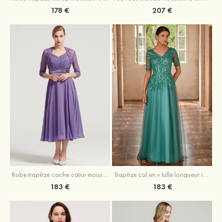
178 €
207 €
Robe trapèze cache cœur mousseline longueur mollet robe de mère de la mariée avec plissé veste
Trapèze col en v tulle longueur ras du sol robe de mère de la mariée avec perles paillettes
183 €
183 €