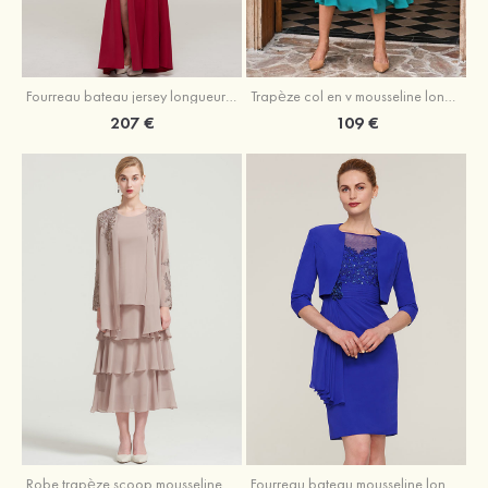
Fourreau bateau jersey longueur ras du sol robe de mère de la mariée avec appliqué fendue
Trapèze col en v mousseline longueur mollet robe de mère de la mariée avec plissé ceintures
207 €
109 €
Robe trapèze scoop mousseline longueur mollet robe de mère de la mariée avec appliqué volants veste
Fourreau bateau mousseline longueur genou robe de mère de la mariée avec appliqué perle plissé veste