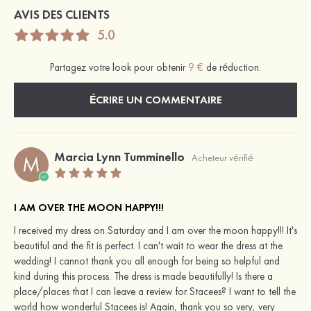
AVIS DES CLIENTS
5.0
Partagez votre look pour obtenir
9 €
de réduction.
ÉCRIRE UN COMMENTAIRE
Marcia Lynn Tumminello
M
Acheteur vérifié
I AM OVER THE MOON HAPPY!!!
I received my dress on Saturday and I am over the moon happy!!! It's
beautiful and the fit is perfect. I can't wait to wear the dress at the
wedding! I cannot thank you all enough for being so helpful and
kind during this process. The dress is made beautifully! Is there a
place/places that I can leave a review for Stacees? I want to tell the
world how wonderful Stacees is! Again, thank you so very, very