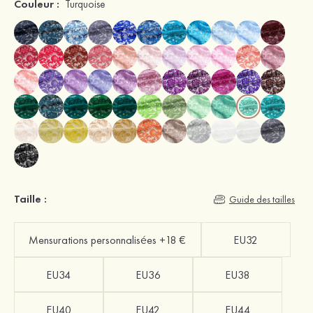
Couleur :
Turquoise
Taille :
Guide des tailles
Mensurations personnalisées +18 €
EU32
EU34
EU36
EU38
EU40
EU42
EU44