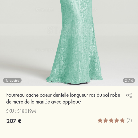
Turquoise
2
/
6
Fourreau cache coeur dentelle longueur ras du sol robe
de mère de la mariée avec appliqué
SKU : S18019M
207 €
(7)