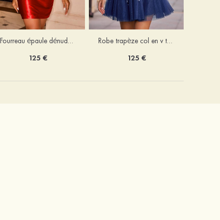
Fourreau épaule dénudée soie comme du satin courte/mini robe de fête de la rentrée
Robe trapèze col en v tulle courte/mini robe de fête de la rentrée avec poches paillettes
125 €
125 €