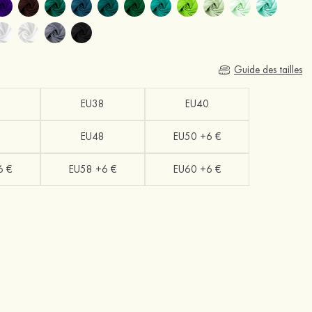
Guide des tailles
EU38
EU40
EU48
EU50 +6 €
6 €
EU58 +6 €
EU60 +6 €