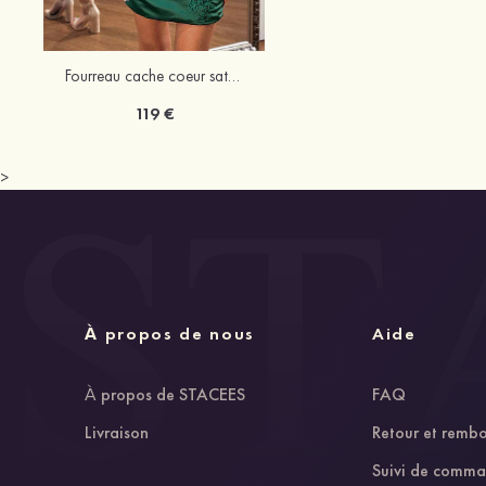
Fourreau cache coeur satin courte/mini robe de fête de la rentrée
119 €
>
À propos de nous
Aide
À propos de STACEES
FAQ
Livraison
Retour et remb
Suivi de comm