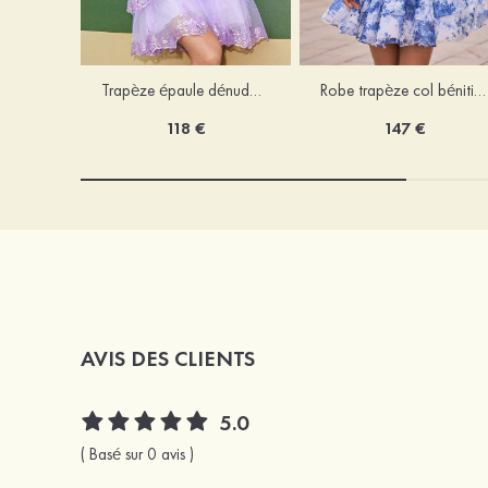
Trapèze épaule dénudée tulle courte/mini robe de fête de la rentrée avec paillettes
Robe trapèze col bénitier mousseline courte/mini robe de fête de la rentrée avec appliqué
118 €
147 €
AVIS DES CLIENTS
5.0
( Basé sur 0 avis )