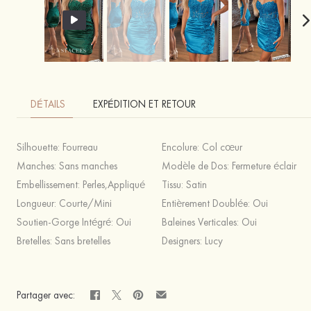
DÉTAILS
EXPÉDITION ET RETOUR
Silhouette:
Fourreau
Encolure:
Col cœur
Manches:
Sans manches
Modèle de Dos:
Fermeture éclair
Embellissement:
Perles,Appliqué
Tissu:
Satin
Longueur:
Courte/Mini
Entièrement Doublée:
Oui
Soutien-Gorge Intégré:
Oui
Baleines Verticales:
Oui
Bretelles:
Sans bretelles
Designers:
Lucy
Partager avec: