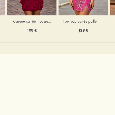
Fourreau carrée mousseline courte/mini robe de fête de la rentré avec volants
Fourreau carrée paillettes courte/mini robe de fête de la rentrée
108 €
129 €