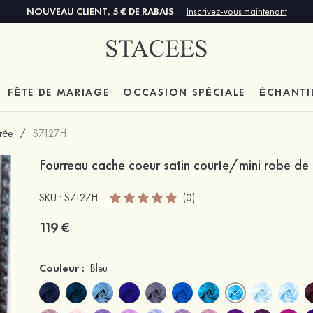
NOUVEAU CLIENT, 5 € DE RABAIS
Inscrivez-vous maintenant
FÊTE DE MARIAGE
OCCASION SPÉCIALE
ÉCHANTI
trée
/
S7127H
Fourreau cache coeur satin courte/mini robe de 
SKU : S7127H
(0)
119 €
Couleur :
Bleu