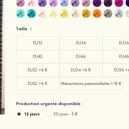
Taille ：
EU32
EU34
EU36
EU42
EU44
EU46
EU52 +6 €
EU54 +6 €
EU56 +
EU62 +6 €
Mensurations personnalisées +18 €
Production urgente disponible :
15 jours
30 jours -
5 €