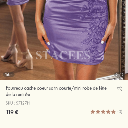
Tahiti
2
/
5
Fourreau cache coeur satin courte/mini robe de fête
de la rentrée
SKU : S7127H
119 €
(0)