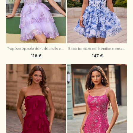
Trapèze épaule dénudée tulle courte/mini robe de fête de la rentrée avec paillettes
Robe trapèze col bénitier mousseline courte/mini robe de fête de la rentrée avec appliqué
118 €
147 €