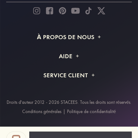
À PROPOS DE NOUS
À propos de STACEES
AIDE
Livraison
FAQ
SERVICE CLIENT
Retour et remboursement
Suivi de commande
Guide des tailles
Projet personnalisé
Contactez-nous
Droits d'auteur 2012 - 2026 STACEES. Tous les droits sont réservés.
Modes de paiement
Conditions générales
|
Politique de confidentialité
Klarna
Afterpay
Paypal