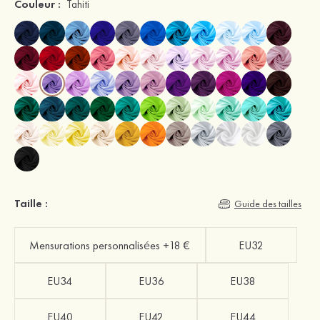
Couleur :
Tahiti
Taille :
Guide des tailles
Mensurations personnalisées +18 €
EU32
EU34
EU36
EU38
EU40
EU42
EU44