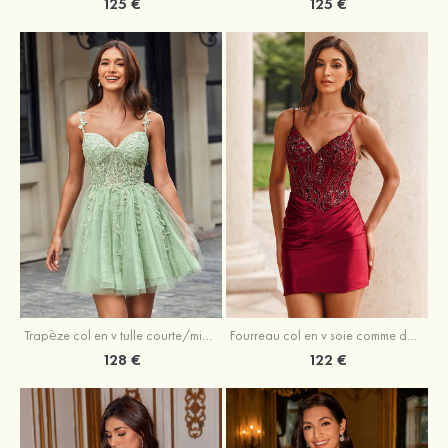
125 €
125 €
Trapèze col en v tulle courte/mini robe de fête de la rentrée avec perles
Fourreau col en v soie comme du satin courte/mini robe de fête de la rentrée avec paillettes
128 €
122 €