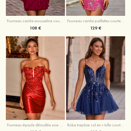
Fourreau carrée mousseline courte/mini robe de fête de la rentré avec volants
Fourreau carrée paillettes courte/mini robe de fête de la rentrée
108 €
129 €
Fourreau épaule dénudée soie comme du satin courte/mini robe de fête de la rentrée
Robe trapèze col en v tulle courte/mini robe de fête de la rentrée avec poches paillettes