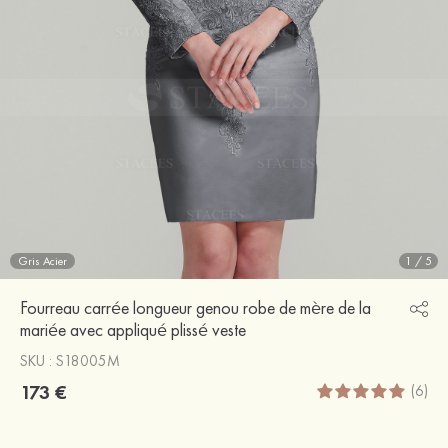
Gris Acier
1
/
5
Fourreau carrée longueur genou robe de mère de la
mariée avec appliqué plissé veste
SKU : S18005M
173 €
(6)