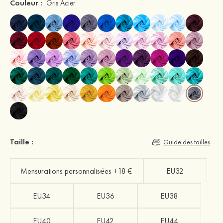
Couleur :
Gris Acier
Taille :
Guide des tailles
Mensurations personnalisées +18 €
EU32
EU34
EU36
EU38
EU40
EU42
EU44