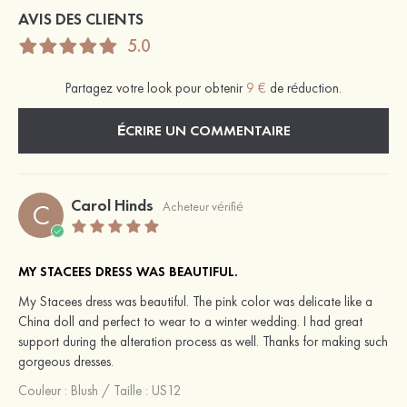
AVIS DES CLIENTS
5.0
Partagez votre look pour obtenir
9 €
de réduction.
ÉCRIRE UN COMMENTAIRE
Carol Hinds
C
Acheteur vérifié
MY STACEES DRESS WAS BEAUTIFUL.
My Stacees dress was beautiful. The pink color was delicate like a
China doll and perfect to wear to a winter wedding. I had great
support during the alteration process as well. Thanks for making such
gorgeous dresses.
Couleur :
Blush
/
Taille : US12