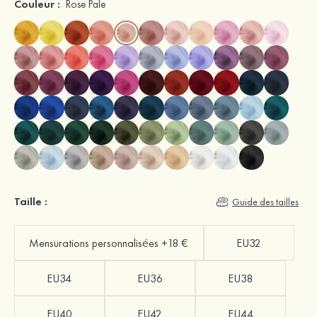
Couleur :
Rose Pale
Taille :
Guide des tailles
Mensurations personnalisées +18 €
EU32
EU34
EU36
EU38
EU40
EU42
EU44