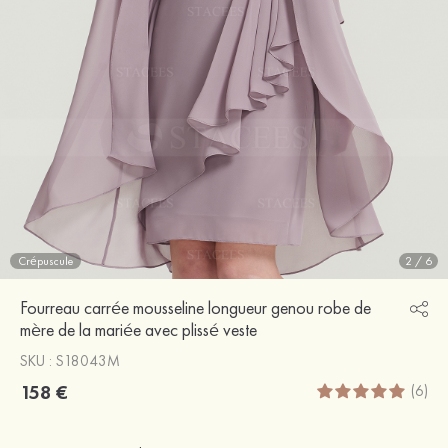
Crépuscule
2
/
6
Fourreau carrée mousseline longueur genou robe de
mère de la mariée avec plissé veste
SKU : S18043M
158 €
(6)