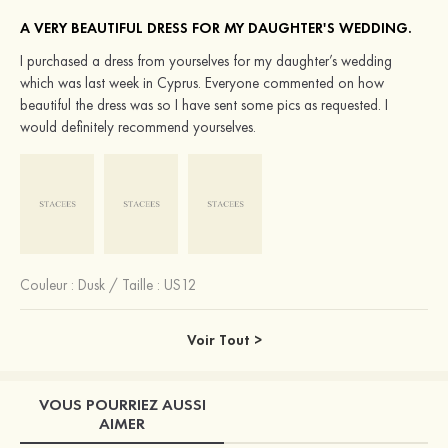
A VERY BEAUTIFUL DRESS FOR MY DAUGHTER'S WEDDING.
I purchased a dress from yourselves for my daughter’s wedding
which was last week in Cyprus. Everyone commented on how
beautiful the dress was so I have sent some pics as requested. I
would definitely recommend yourselves.
Couleur :
Dusk
/
Taille : US12
Voir Tout >
VOUS POURRIEZ AUSSI
AIMER