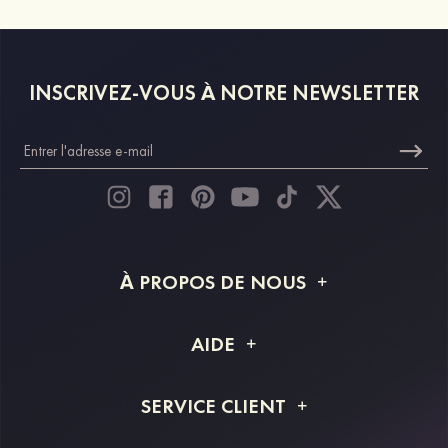
INSCRIVEZ-VOUS À NOTRE NEWSLETTER
À PROPOS DE NOUS
À propos de STACEES
AIDE
Livraison
FAQ
SERVICE CLIENT
Retour et remboursement
Suivi de commande
Guide des tailles