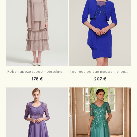
Robe trapèze scoop mousseline longueur mollet robe de mère de la mariée avec appliqué volants veste
Fourreau bateau mousseline longueur genou robe de mère de la mariée avec appliqué perle plissé veste
178 €
207 €