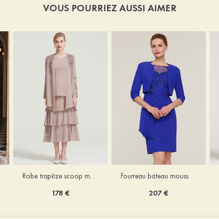
VOUS POURRIEZ AUSSI AIMER
Robe trapèze scoop mousseline longueur mollet robe de mère de la mariée avec appliqué volants veste
Fourreau bateau mousseline longueur genou robe de mère de la mariée avec appliqué perle plissé veste
178 €
207 €