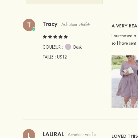
Tracy
T
Acheteur vérifié
A VERY BE
I purchased a
so I have sent
COULEUR :
Dusk
TAILLE
: US12
LAURAL
L
Acheteur vérifié
LOVED THIS