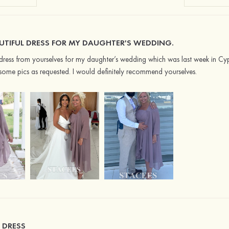
AUTIFUL DRESS FOR MY DAUGHTER'S WEDDING.
 dress from yourselves for my daughter’s wedding which was last week in C
 some pics as requested. I would definitely recommend yourselves.
 DRESS