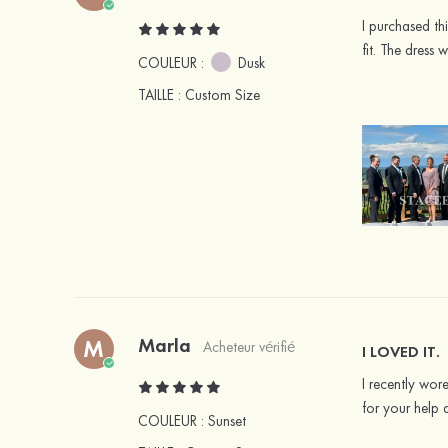
I purchased th
fit. The dress
COULEUR :
Dusk
TAILLE
: Custom Size
Marla
M
Acheteur vérifié
I LOVED IT.
I recently wor
for your help 
COULEUR :
Sunset