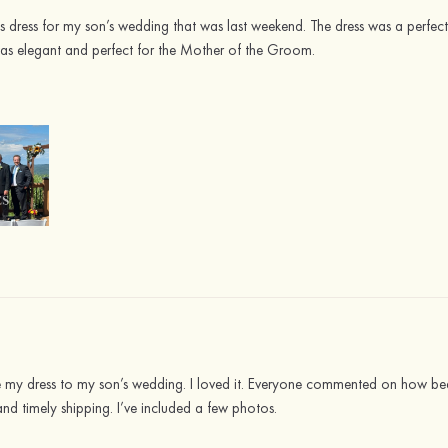
is dress for my son’s wedding that was last weekend. The dress was a perfect 
 was elegant and perfect for the Mother of the Groom.
e my dress to my son’s wedding. I loved it. Everyone commented on how bea
and timely shipping. I’ve included a few photos.