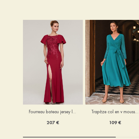
Fourreau bateau jersey longueur ras du sol robe de mère de la mariée avec appliqué fendue
Trapèze col en v mousseline longueur mollet robe de mère de la mariée avec plissé ceintures
207 €
109 €