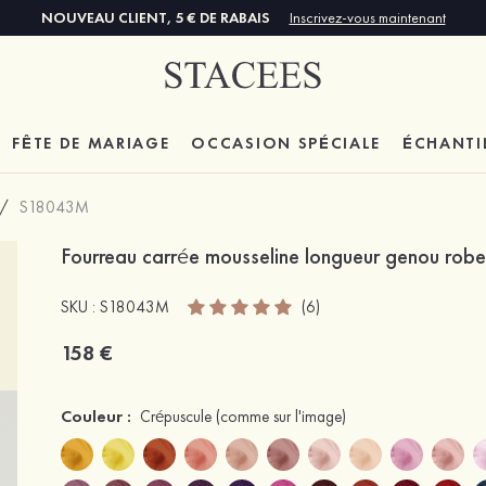
NOUVEAU CLIENT, 5 € DE RABAIS
Inscrivez-vous maintenant
FÊTE DE MARIAGE
OCCASION SPÉCIALE
ÉCHANTI
/
S18043M
Fourreau carrée mousseline longueur genou robe
SKU : S18043M
(6)
158 €
Couleur :
Crépuscule
(comme sur l'image)