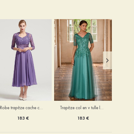
Robe trapèze cache cœur mousseline longueur mollet robe de mère de la mariée avec plissé veste
Trapèze col en v tulle longueur ras du sol robe de mère de la mariée avec perles paillettes
183 €
183 €