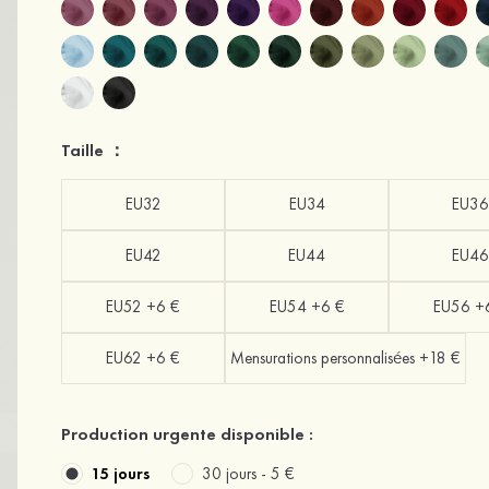
Taille ：
EU32
EU34
EU36
EU42
EU44
EU46
EU52 +6 €
EU54 +6 €
EU56 +
EU62 +6 €
Mensurations personnalisées +18 €
Production urgente disponible :
15 jours
30 jours -
5 €