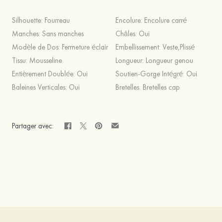
Silhouette:
Fourreau
Encolure:
Encolure carré
Manches:
Sans manches
Châles:
Oui
Modèle de Dos:
Fermeture éclair
Embellissement:
Veste,Plissé
Tissu:
Mousseline
Longueur:
Longueur genou
Entièrement Doublée:
Oui
Soutien-Gorge Intégré:
Oui
Baleines Verticales:
Oui
Bretelles:
Bretelles cap
Partager avec: