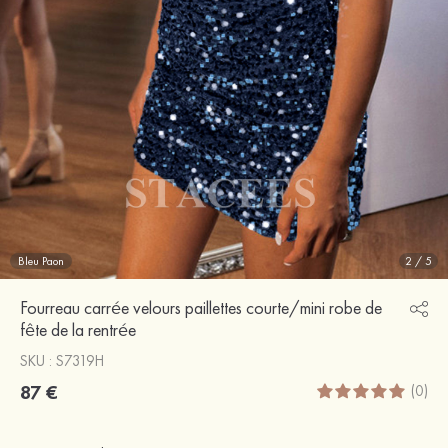
Bleu Paon
2
/
5
Fourreau carrée velours paillettes courte/mini robe de
fête de la rentrée
SKU : S7319H
87 €
(0)