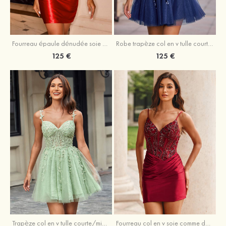
Fourreau épaule dénudée soie comme du satin courte/mini robe de fête de la rentrée
Robe trapèze col en v tulle courte/mini robe de fête de la rentrée avec poches paillettes
125 €
125 €
Trapèze col en v tulle courte/mini robe de fête de la rentrée avec perles
Fourreau col en v soie comme du satin courte/mini robe de fête de la rentrée avec paillettes