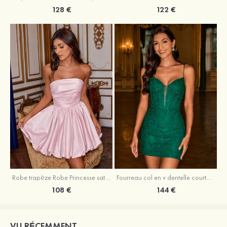
128 €
122 €
Robe trapèze Robe Princesse satin sans manches courte/mini robe de fête de la rentrée
Fourreau col en v dentelle courte/mini robe de fête de la rentré avec perles
108 €
144 €
VU RÉCEMMENT