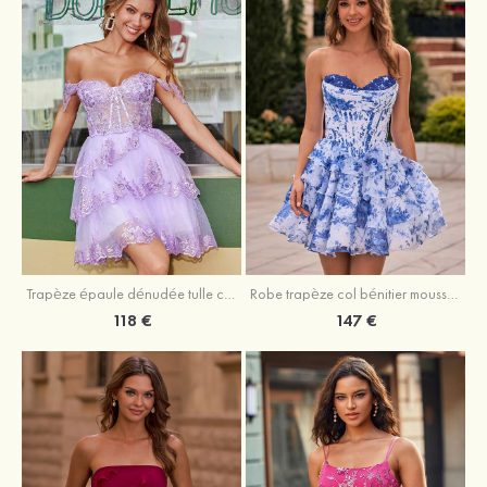
Trapèze épaule dénudée tulle courte/mini robe de fête de la rentrée avec paillettes
Robe trapèze col bénitier mousseline courte/mini robe de fête de la rentrée avec appliqué
118 €
147 €