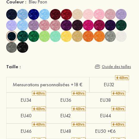
Couleur :
Bleu Paon
Taille :
Guide des tailles
Mensurations personnalisées +18 €
EU32
EU34
EU36
EU38
EU40
EU42
EU44
EU46
EU48
EU50 +€6