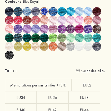
Couleur :
Bleu Royal
Taille :
Guide des tailles
Mensurations personnalisées +18 €
EU32
EU34
EU36
EU38
EU40
EU42
EU44