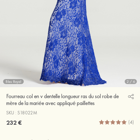
Bleu Royal
2
/
6
Fourreau col en v dentelle longueur ras du sol robe de
mère de la mariée avec appliqué paillettes
SKU : S18022M
232 €
(4)