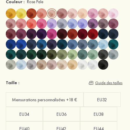
Couleur :
Rose Pale
Taille :
Guide des tailles
Mensurations personnalisées +18 €
EU32
EU34
EU36
EU38
EU40
EU42
EU44