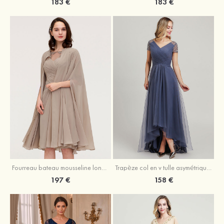
183 €
183 €
Fourreau bateau mousseline longueur genou robe de mère de la mariée avec appliqué plissé veste
Trapèze col en v tulle asymétrique robe de mère de la mariée
197 €
158 €