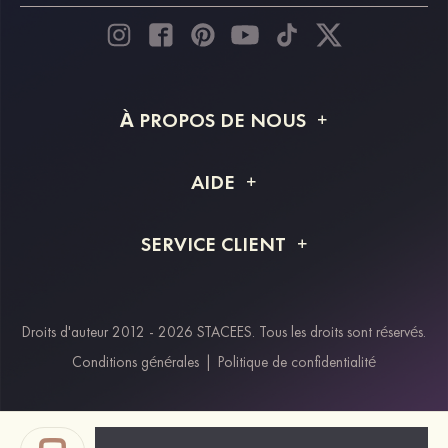
À PROPOS DE NOUS
À propos de STACEES
AIDE
Livraison
FAQ
SERVICE CLIENT
Retour et remboursement
Suivi de commande
Guide des tailles
Projet personnalisé
Contactez-nous
Droits d'auteur 2012 - 2026 STACEES. Tous les droits sont réservés.
Modes de paiement
Conditions générales
|
Politique de confidentialité
Klarna
Afterpay
Paypal