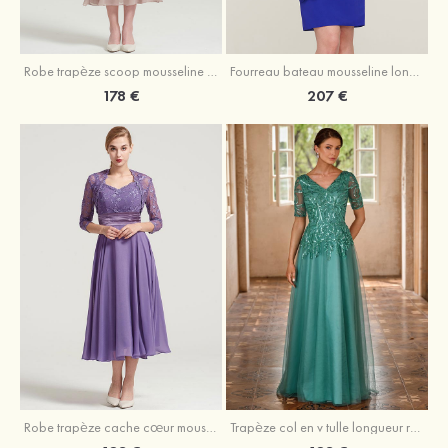
Robe trapèze scoop mousseline longueur mollet robe de mère de la mariée avec appliqué volants veste
Fourreau bateau mousseline longueur genou robe de mère de la mariée avec appliqué perle plissé veste
178 €
207 €
Robe trapèze cache cœur mousseline longueur mollet robe de mère de la mariée avec plissé veste
Trapèze col en v tulle longueur ras du sol robe de mère de la mariée avec perles paillettes