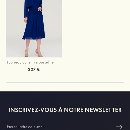
Fourreau col en v mousseline longueur mollet robe de mère de la mariée avec appliqué plissé veste
207 €
INSCRIVEZ-VOUS À NOTRE NEWSLETTER