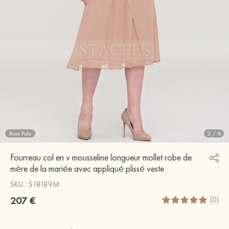
Rose Pale
2
/
6
Fourreau col en v mousseline longueur mollet robe de
mère de la mariée avec appliqué plissé veste
SKU : S18189M
207 €
(0)