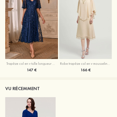
Trapèze col en v tulle longueur mollet robe de mère de la mariée avec appliqué paillettes ceinture
Robe trapèze col en v mousseline longueur mollet robe de mère de la mariée avec perle
147 €
166 €
VU RÉCEMMENT