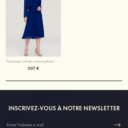
Fourreau col en v mousseline longueur mollet robe de mère de la mariée avec appliqué plissé veste
207 €
INSCRIVEZ-VOUS À NOTRE NEWSLETTER