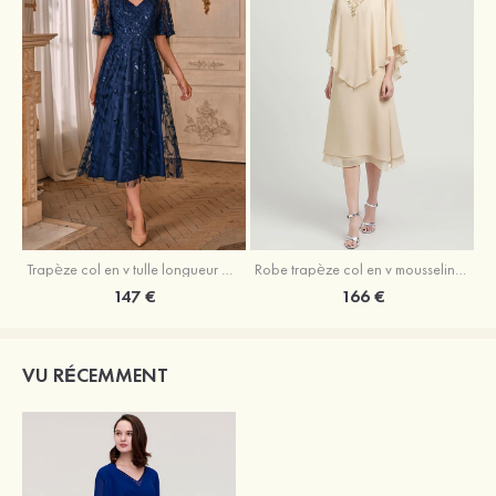
Trapèze col en v tulle longueur mollet robe de mère de la mariée avec appliqué paillettes ceinture
Robe trapèze col en v mousseline longueur mollet robe de mère de la mariée avec perle
147 €
166 €
VU RÉCEMMENT