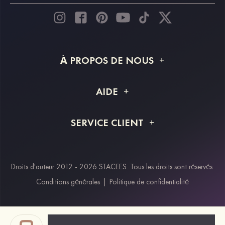
À PROPOS DE NOUS
À propos de STACEES
AIDE
Livraison
FAQ
SERVICE CLIENT
Retour et remboursement
Suivi de commande
Guide des tailles
Projet personnalisé
Contactez-nous
Droits d'auteur 2012 - 2026 STACEES. Tous les droits sont réservés.
Modes de paiement
Conditions générales
|
Politique de confidentialité
Klarna
Afterpay
Paypal