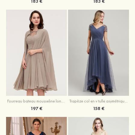
183 €
183 €
Fourreau bateau mousseline longueur genou robe de mère de la mariée avec appliqué plissé veste
Trapèze col en v tulle asymétrique robe de mère de la mariée
197 €
158 €