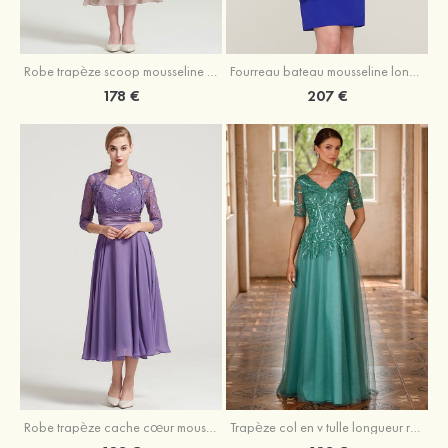
Robe trapèze scoop mousseline longueur mollet robe de mère de la mariée avec appliqué volants veste
Fourreau bateau mousseline longueur genou robe de mère de la mariée avec appliqué perle plissé veste
178 €
207 €
Robe trapèze cache cœur mousseline longueur mollet robe de mère de la mariée avec plissé veste
Trapèze col en v tulle longueur ras du sol robe de mère de la mariée avec perles paillettes