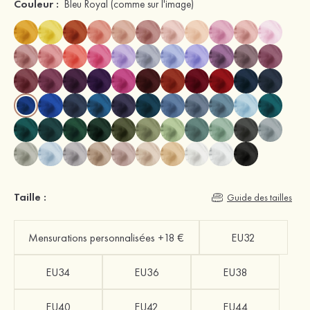
Couleur :
Bleu Royal
(comme sur l'image)
Taille :
Guide des tailles
Mensurations personnalisées +18 €
EU32
EU34
EU36
EU38
EU40
EU42
EU44