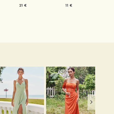
21 €
11 €
1