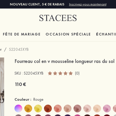
NOUVEAU CLIENT, 5 € DE RABAIS
Inscrivez-vous maintenant
FÊTE DE MARIAGE
OCCASION SPÉCIALE
ÉCHANTI
r
/
S22045XYB
Fourreau col en v mousseline longueur ras du sol
SKU : S22045XYB
(0)
110 €
Couleur :
Rouge