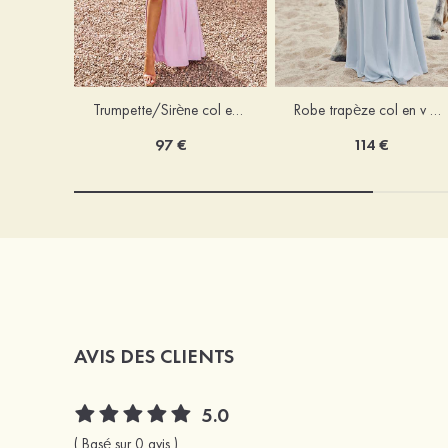
Trumpette/Sirène col en v jersey ras du sol robe de demoiselle d'honneur
Robe trapèze col en v mousseline ras du sol robe de demoiselle d'honneur
97 €
114 €
AVIS DES CLIENTS
5.0
( Basé sur 0 avis )