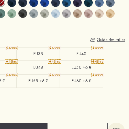
Guide des tailles
EU38
EU40
EU48
EU50 +6 €
6 €
EU58 +6 €
EU60 +6 €