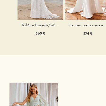
Bohème trumpette/sirène col en v dentelle traîne balayage robe de mariée
Fourreau cache coeur amovible/abattable satin robe de mariée
260 €
274 €