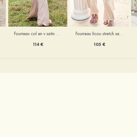
Fourreau licou stretch satin longueur cheville robe de demoiselle d'honneur
Fourreau col en v satin extensible ras du sol robe de demoiselle d'honneur
105 €
114 €