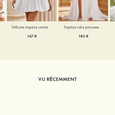
Délicate trapèze carrée satin courte/mini robe de mariée
Trapèze robe princesse épaule dénudée traîne chapelle satin robe de mariée
147 €
182 €
VU RÉCEMMENT