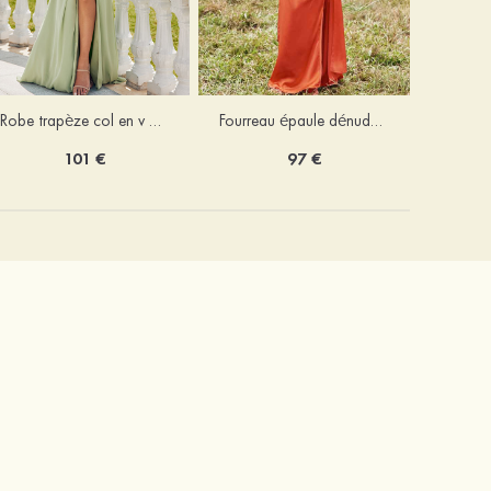
Robe trapèze col en v mousseline ras du sol robe de demoiselle d'honneur
Fourreau épaule dénudée satin extensible ras du sol robe de demoiselle d'honneur
101 €
97 €