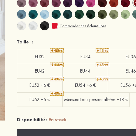
Commander des échantillons
Taille ：
EU32
EU34
EU36
EU42
EU44
EU46
EU52 +6 €
EU54 +6 €
EU56 +
EU62 +6 €
Mensurations personnalisées +18 €
Disponibilité :
En stock