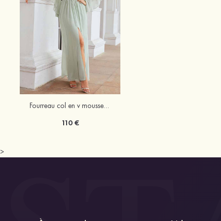
Fourreau col en v mousseline longueur ras du sol robe de demoiselle d'honneur avec plissé
110 €
>