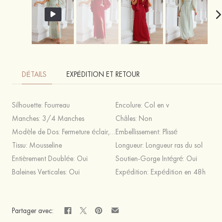
DÉTAILS
EXPÉDITION ET RETOUR
Silhouette:
Fourreau
Encolure:
Col en v
Manches:
3/4 Manches
Châles:
Non
Modèle de Dos:
Fermeture éclair,Bretelles Croisées
Embellissement:
Plissé
Tissu:
Mousseline
Longueur:
Longueur ras du sol
Entièrement Doublée:
Oui
Soutien-Gorge Intégré:
Oui
Baleines Verticales:
Oui
Expédition:
Expédition en 48h
Partager avec: