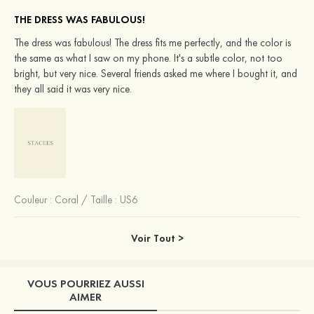
THE DRESS WAS FABULOUS!
The dress was fabulous! The dress fits me perfectly, and the color is
the same as what I saw on my phone. It's a subtle color, not too
bright, but very nice. Several friends asked me where I bought it, and
they all said it was very nice.
Couleur :
Coral
/
Taille : US6
Voir Tout >
VOUS POURRIEZ AUSSI
AIMER