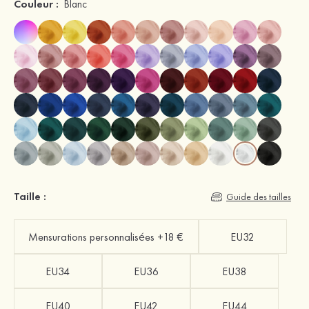
Couleur :
Blanc
Taille :
Guide des tailles
Mensurations personnalisées +18 €
EU32
EU34
EU36
EU38
EU40
EU42
EU44