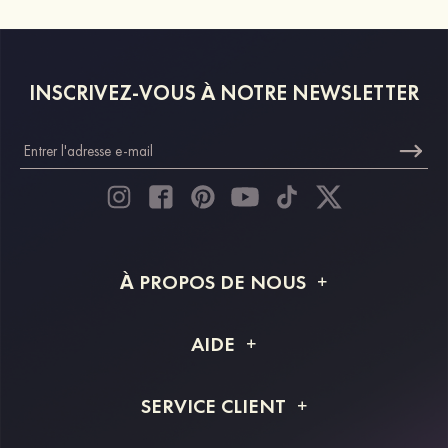
INSCRIVEZ-VOUS À NOTRE NEWSLETTER
À PROPOS DE NOUS
À propos de STACEES
AIDE
Livraison
FAQ
SERVICE CLIENT
Retour et remboursement
Suivi de commande
Guide des tailles