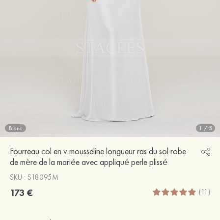
Blanc
1
/
5
Fourreau col en v mousseline longueur ras du sol robe
de mère de la mariée avec appliqué perle plissé
SKU : S18095M
173 €
(11)