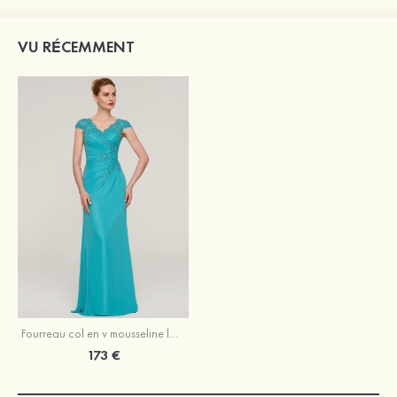
VU RÉCEMMENT
Fourreau col en v mousseline longueur ras du sol robe de mère de la mariée avec appliqué perle plissé
173 €