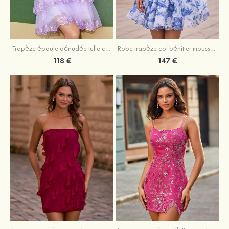
Trapèze épaule dénudée tulle courte/mini robe de fête de la rentrée avec paillettes
Robe trapèze col bénitier mousseline courte/mini robe de fête de la rentrée avec appliqué
118 €
147 €