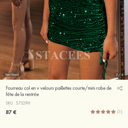
Vert Foncé
2
/
4
Fourreau col en v velours paillettes courte/mini robe de
fête de la rentrée
SKU : S7329H
87 €
(1)