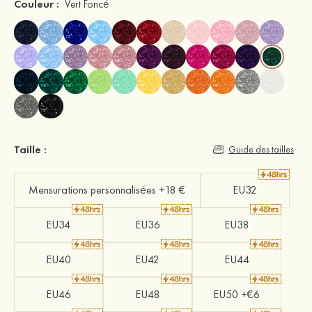
Couleur :
Vert Foncé
Taille :
Guide des tailles
Mensurations personnalisées +18 €
EU32
EU34
EU36
EU38
EU40
EU42
EU44
EU46
EU48
EU50 +€6