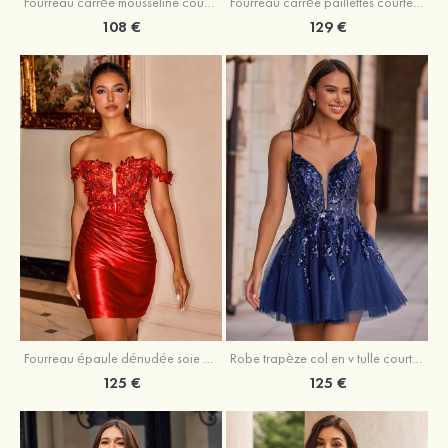
Fourreau carrée mousseline courte/mini robe de fête de la rentré avec volants
Fourreau carrée paillettes courte/mini robe de fête de la rentrée
108 €
129 €
Fourreau épaule dénudée soie comme du satin courte/mini robe de fête de la rentrée
Robe trapèze col en v tulle courte/mini robe de fête de la rentrée avec poches paillettes
125 €
125 €