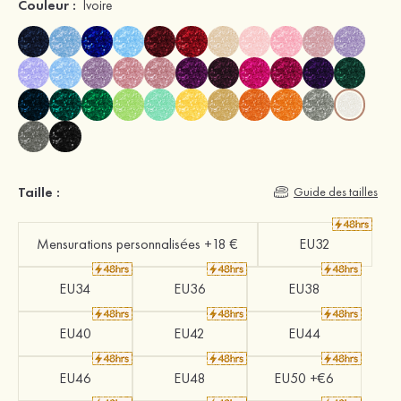
Couleur :
Ivoire
Taille :
Guide des tailles
Mensurations personnalisées +18 €
EU32
EU34
EU36
EU38
EU40
EU42
EU44
EU46
EU48
EU50 +€6