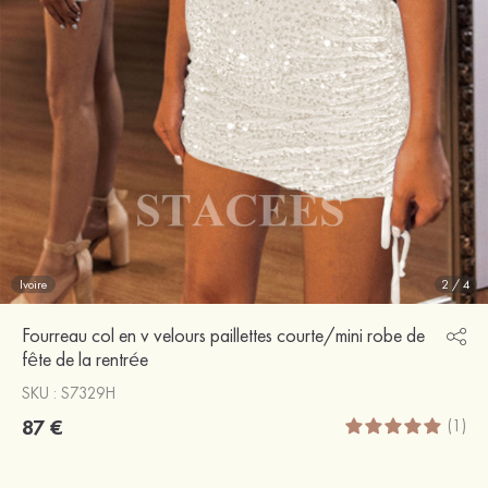
Ivoire
2
/
4
Fourreau col en v velours paillettes courte/mini robe de
fête de la rentrée
SKU : S7329H
87 €
(1)