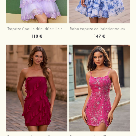
Trapèze épaule dénudée tulle courte/mini robe de fête de la rentrée avec paillettes
Robe trapèze col bénitier mousseline courte/mini robe de fête de la rentrée avec appliqué
118 €
147 €