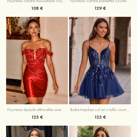
Fourreau carrée mousseline courte/mini robe de fête de la rentré avec volants
Fourreau carrée paillettes courte/mini robe de fête de la rentrée
108 €
129 €
Fourreau épaule dénudée soie comme du satin courte/mini robe de fête de la rentrée
Robe trapèze col en v tulle courte/mini robe de fête de la rentrée avec poches paillettes
125 €
125 €