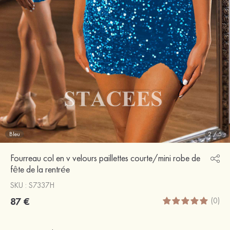
Bleu
2
/
5
Fourreau col en v velours paillettes courte/mini robe de
fête de la rentrée
SKU : S7337H
87 €
(0)