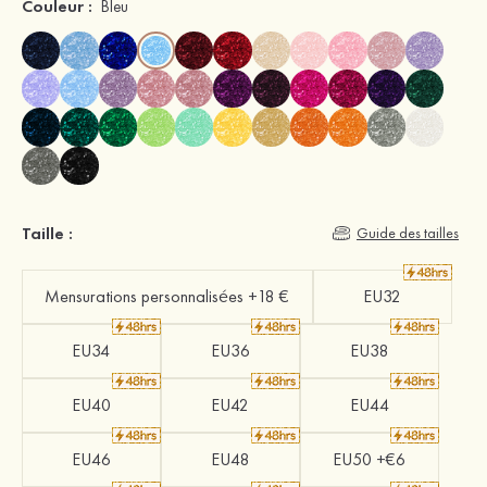
Couleur :
Bleu
Taille :
Guide des tailles
Mensurations personnalisées +18 €
EU32
EU34
EU36
EU38
EU40
EU42
EU44
EU46
EU48
EU50 +€6