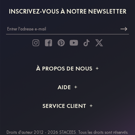
INSCRIVEZ-VOUS À NOTRE NEWSLETTER
À PROPOS DE NOUS
À propos de STACEES
AIDE
Livraison
FAQ
SERVICE CLIENT
Retour et remboursement
Suivi de commande
Guide des tailles
Projet personnalisé
Contactez-nous
Droits d'auteur 2012 - 2026 STACEES. Tous les droits sont réservés.
Modes de paiement