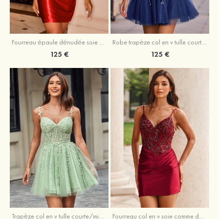
Fourreau épaule dénudée soie comme du satin courte/mini robe de fête de la rentrée
Robe trapèze col en v tulle courte/mini robe de fête de la rentrée avec poches paillettes
125 €
125 €
Trapèze col en v tulle courte/mini robe de fête de la rentrée avec perles
Fourreau col en v soie comme du satin courte/mini robe de fête de la rentrée avec paillettes