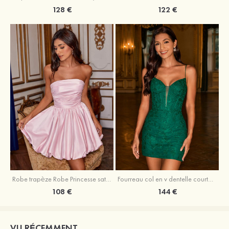
128 €
122 €
Robe trapèze Robe Princesse satin sans manches courte/mini robe de fête de la rentrée
Fourreau col en v dentelle courte/mini robe de fête de la rentré avec perles
108 €
144 €
VU RÉCEMMENT