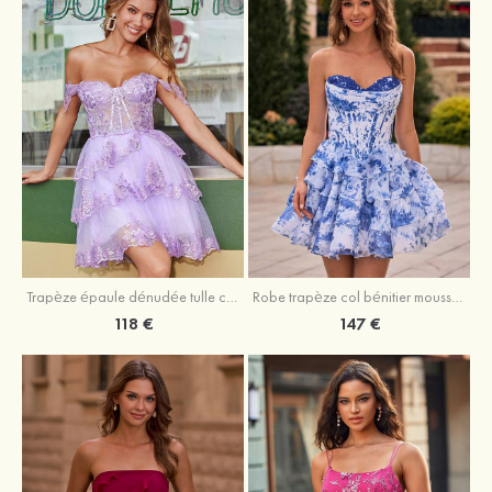
Trapèze épaule dénudée tulle courte/mini robe de fête de la rentrée avec paillettes
Robe trapèze col bénitier mousseline courte/mini robe de fête de la rentrée avec appliqué
118 €
147 €