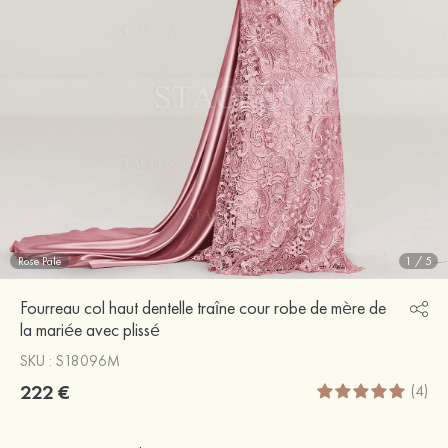
Rose Pale
1
/
5
Fourreau col haut dentelle traîne cour robe de mère de
la mariée avec plissé
SKU : S18096M
222 €
(4)