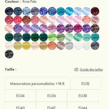
Couleur :
Rose Pale
Taille :
Guide des tailles
Mensurations personnalisées +18 €
EU32
EU34
EU36
EU38
EU40
EU42
EU44