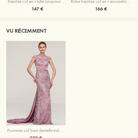
Trapèze col en v tulle longueur mollet robe de mère de la mariée avec appliqué paillettes ceinture
Robe trapèze col en v mousseline longueur mollet robe de mère de la mariée avec perle
147 €
166 €
VU RÉCEMMENT
Fourreau col haut dentelle traîne cour robe de mère de la mariée avec plissé
222 €